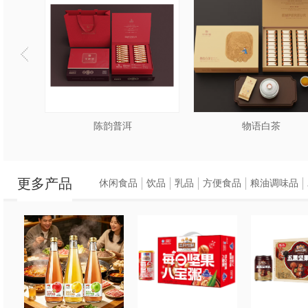
陈韵普洱
物语白茶
更多产品
休闲食品
饮品
乳品
方便食品
粮油调味品