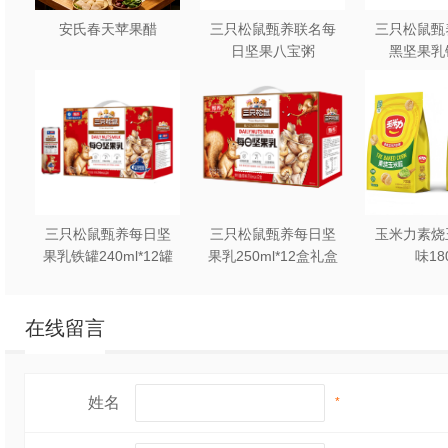
安氏春天苹果醋
三只松鼠甄养联名每
三只松鼠甄
日坚果八宝粥
黑坚果乳
330g*12罐礼盒装
240ml*2
三只松鼠甄养每日坚
三只松鼠甄养每日坚
玉米力素烧
果乳铁罐240ml*12罐
果乳250ml*12盒礼盒
味18
礼盒装
装
在线留言
姓名
*