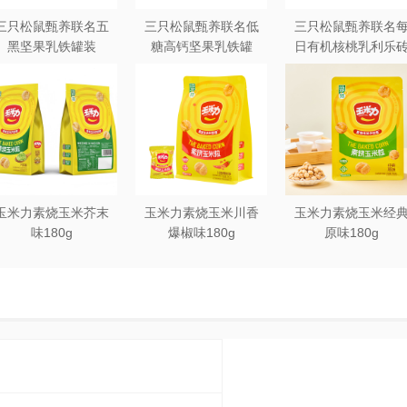
三只松鼠甄养联名五
三只松鼠甄养联名低
三只松鼠甄养联名
黑坚果乳铁罐装
糖高钙坚果乳铁罐
日有机核桃乳利乐
240ml*20罐彩箱装
240ml*12罐礼盒装
250ml*12盒木盒装
玉米力素烧玉米芥末
玉米力素烧玉米川香
玉米力素烧玉米经
味180g
爆椒味180g
原味180g