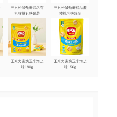
每
三只松鼠甄养联名有
三只松鼠甄养精品型
砖
机核桃乳铁罐装
核桃乳铁罐装
240ml*12罐礼盒
240ml*12罐
典
玉米力素烧玉米海盐
玉米力素烧玉米海盐
味180g
味150g