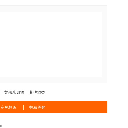
黄果米原酒
其他酒类
意见投诉
投稿需知
m