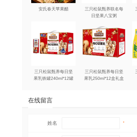
安氏春天苹果醋
三只松鼠甄养联名每
日坚果八宝粥
330g*12罐礼盒装
三只松鼠甄养每日坚
三只松鼠甄养每日坚
果乳铁罐240ml*12罐
果乳250ml*12盒礼盒
礼盒装
装
在线留言
姓名
*