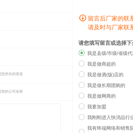
留言后厂家的联
请及时与厂家联
请您填写留言或选择下

我是县级/市级/省级

我是做商超的

写您所在的渠道
我是做酒(饭)店的

我是做长期团购的
写您的公司名称

我是做网商的

我要加盟

我刚刚进入快消品行
我有终端网络和销售
