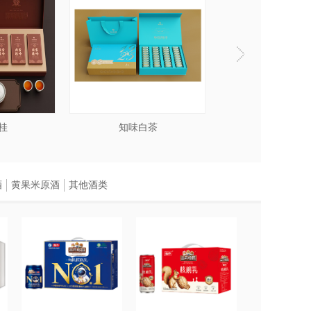
桂
知味白茶
酒
黄果米原酒
其他酒类