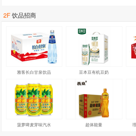
铁
乳茶
2F
饮品招商
雅客长白甘泉饮品
豆本豆有机豆奶
菠萝啤麦芽味汽水
超体能量