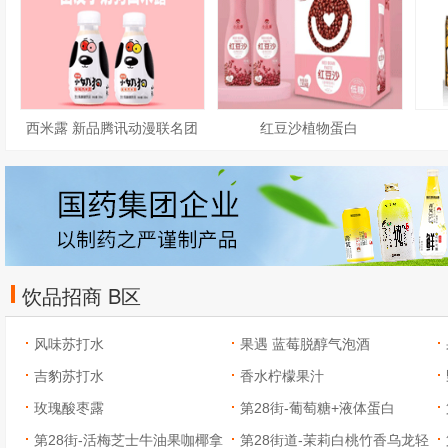
西米露 新品腾讯动漫联名团
红豆沙植物蛋白
友小奶狗
饮品招商 B区
风味苏打水
果遇 蓝莓脱醇气泡酒
吉豹苏打水
香水柠檬果汁
玫瑰酸枣露
第28街-葡萄糖+液体蛋白
第28街-活梅芝士牛油果咖椰拿
第28街道-茉莉白桃竹香乌龙轻