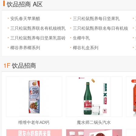
饮品招商 A区
安氏春天苹果醋
三只松鼠甄养每日坚果乳
三只松鼠甄养联名有机核桃乳
250ml*12盒礼盒装
三只松鼠甄养联名每日有机核
铁罐装240ml*12罐礼盒
三只松鼠甄养每日坚果乳苗砖
桃乳利乐砖250ml*12盒木盒装
生椰牛乳
木盒250ml*12盒礼盒装
椰谷养养椰系列
椰谷礼盒系列
1F
饮品招商
维维中老年AD钙
魔水师二锅头汽水