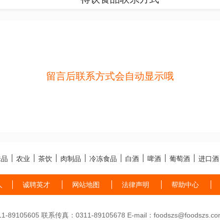
留言后联系方式会自动显示哦
味品
农业
茶饮
肉制品
冷冻食品
白酒
啤酒
葡萄酒
进口酒
人
诚聘英才
网站地图
法律声明
帮助中心
89105605 联系传真：0311-89105678 E-mail：foodszs@foodszs.co