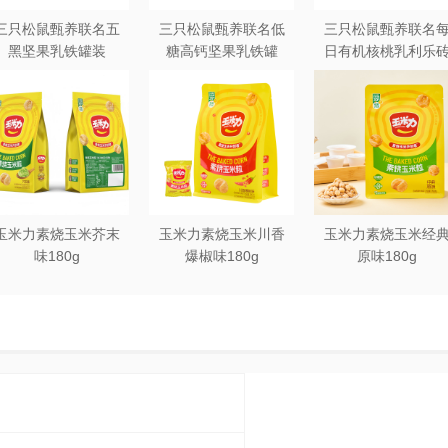
三只松鼠甄养联名五
三只松鼠甄养联名低
三只松鼠甄养联名
黑坚果乳铁罐装
糖高钙坚果乳铁罐
日有机核桃乳利乐
240ml*20罐彩箱装
240ml*12罐礼盒装
250ml*12盒木盒装
玉米力素烧玉米芥末
玉米力素烧玉米川香
玉米力素烧玉米经
味180g
爆椒味180g
原味180g