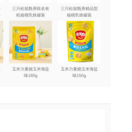
每
三只松鼠甄养联名有
三只松鼠甄养精品型
砖
机核桃乳铁罐装
核桃乳铁罐装
240ml*12罐礼盒
240ml*12罐
典
玉米力素烧玉米海盐
玉米力素烧玉米海盐
味180g
味150g