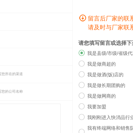
留言后厂家的联
请及时与厂家联
请您填写留言或选择下

我是县级/市级/省级

我是做商超的

写您所在的渠道
我是做酒(饭)店的

我是做长期团购的
写您的公司名称

我是做网商的

我要加盟

我刚刚进入快消品行
我有终端网络和销售
