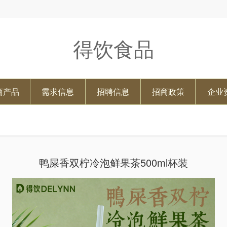
得饮食品
商产品
需求信息
招聘信息
招商政策
企业
鸭屎香双柠冷泡鲜果茶500ml杯装