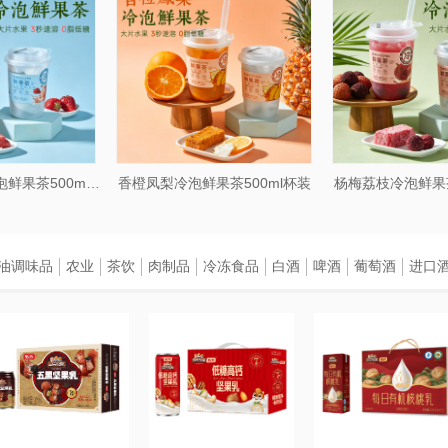
草莓蜜桃乌龙冷泡鲜果茶500ml杯装
香橙凤梨冷泡鲜果茶500ml杯装
杨梅荔枝冷泡鲜果茶
油调味品
农业
茶饮
肉制品
冷冻食品
白酒
啤酒
葡萄酒
进口