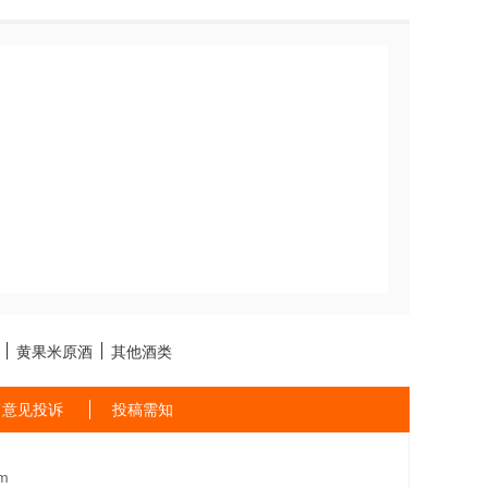
黄果米原酒
其他酒类
意见投诉
投稿需知
m