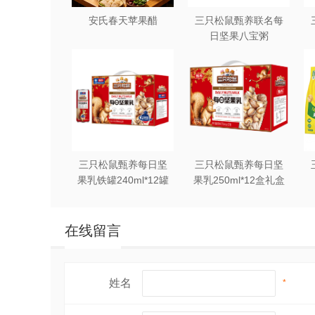
安氏春天苹果醋
三只松鼠甄养联名每
日坚果八宝粥
330g*12罐礼盒装
三只松鼠甄养每日坚
三只松鼠甄养每日坚
果乳铁罐240ml*12罐
果乳250ml*12盒礼盒
礼盒装
装
在线留言
姓名
*