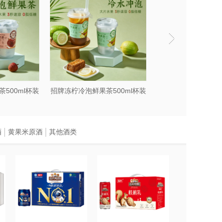
500ml杯装
招牌冻柠冷泡鲜果茶500ml杯装
冷泡水果
酒
黄果米原酒
其他酒类