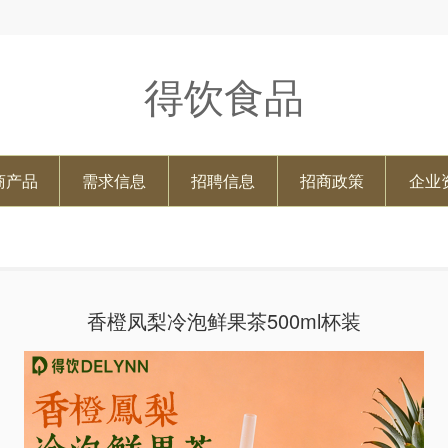
得饮食品
商产品
需求信息
招聘信息
招商政策
企业
香橙凤梨冷泡鲜果茶500ml杯装