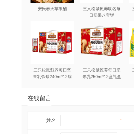
安氏春天苹果醋
三只松鼠甄养联名每
日坚果八宝粥
330g*12罐礼盒装
三只松鼠甄养每日坚
三只松鼠甄养每日坚
果乳铁罐240ml*12罐
果乳250ml*12盒礼盒
礼盒装
装
在线留言
姓名
*