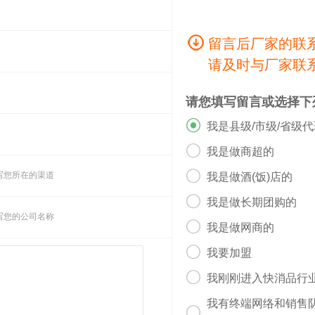
留言后厂家的联
请及时与厂家联
请您填写留言或选择下

我是县级/市级/省级

我是做商超的

写您所在的渠道
我是做酒(饭)店的

我是做长期团购的
写您的公司名称

我是做网商的

我要加盟

我刚刚进入快消品行
我有终端网络和销售
