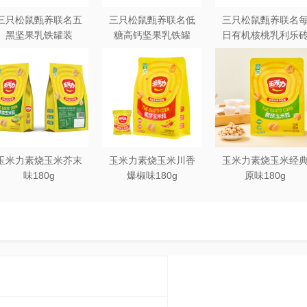
三只松鼠甄养联名五
三只松鼠甄养联名低
三只松鼠甄养联名
黑坚果乳铁罐装
糖高钙坚果乳铁罐
日有机核桃乳利乐
240ml*20罐彩箱装
240ml*12罐礼盒装
250ml*12盒木盒装
玉米力素烧玉米芥末
玉米力素烧玉米川香
玉米力素烧玉米经
味180g
爆椒味180g
原味180g