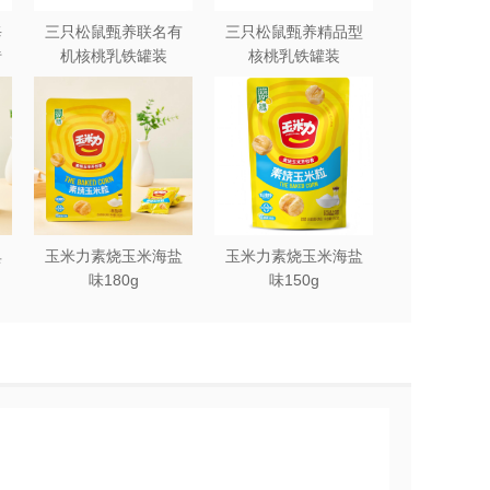
每
三只松鼠甄养联名有
三只松鼠甄养精品型
砖
机核桃乳铁罐装
核桃乳铁罐装
240ml*12罐礼盒
240ml*12罐
典
玉米力素烧玉米海盐
玉米力素烧玉米海盐
味180g
味150g