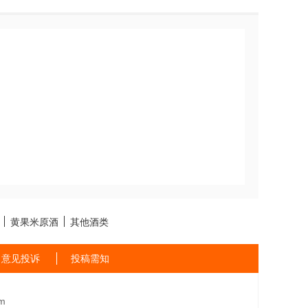
黄果米原酒
其他酒类
意见投诉
投稿需知
m