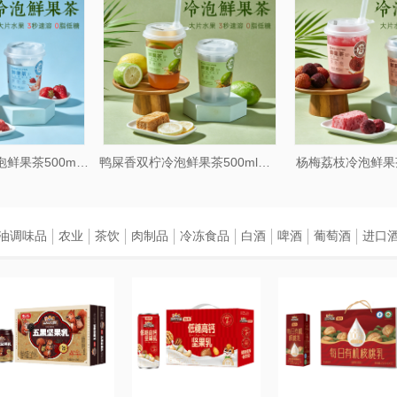
草莓蜜桃乌龙冷泡鲜果茶500ml杯装
鸭屎香双柠冷泡鲜果茶500ml杯装
杨梅荔枝冷泡鲜果茶500
油调味品
农业
茶饮
肉制品
冷冻食品
白酒
啤酒
葡萄酒
进口