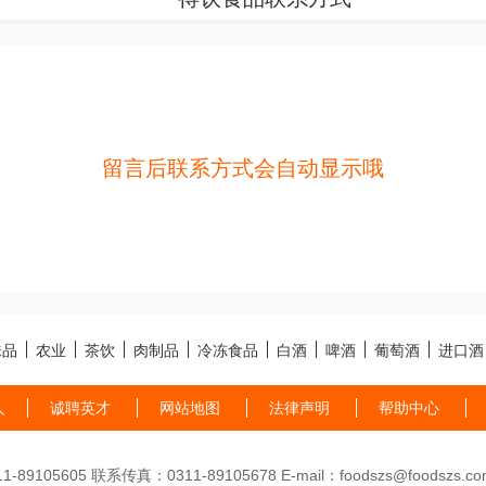
留言后联系方式会自动显示哦
味品
农业
茶饮
肉制品
冷冻食品
白酒
啤酒
葡萄酒
进口酒
人
诚聘英才
网站地图
法律声明
帮助中心
89105605 联系传真：0311-89105678 E-mail：foodszs@foodszs.co