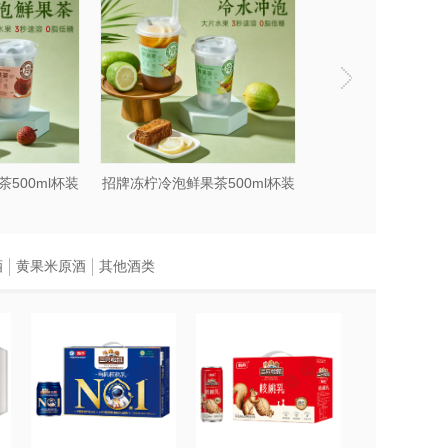
ml杯装
招牌冻柠冷泡鲜果茶500ml杯装
冷泡水果茶
酒
黄果米原酒
其他酒类