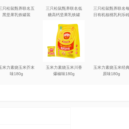
三只松鼠甄养联名五
三只松鼠甄养联名低
三只松鼠甄养联名
黑坚果乳铁罐装
糖高钙坚果乳铁罐
日有机核桃乳利乐
240ml*20罐彩箱装
240ml*12罐礼盒装
250ml*12盒木盒装
玉米力素烧玉米芥末
玉米力素烧玉米川香
玉米力素烧玉米经
味180g
爆椒味180g
原味180g