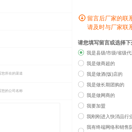
留言后厂家的联
请及时与厂家联
请您填写留言或选择下

我是县级/市级/省级

我是做商超的

写您所在的渠道
我是做酒(饭)店的

我是做长期团购的
写您的公司名称

我是做网商的

我要加盟

我刚刚进入快消品行
我有终端网络和销售
