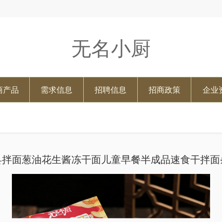
无名小厨
商产品
需求信息
招聘信息
招商政策
企业
县拌面葱油花生酱冻干面儿童早餐半成品速食干拌面