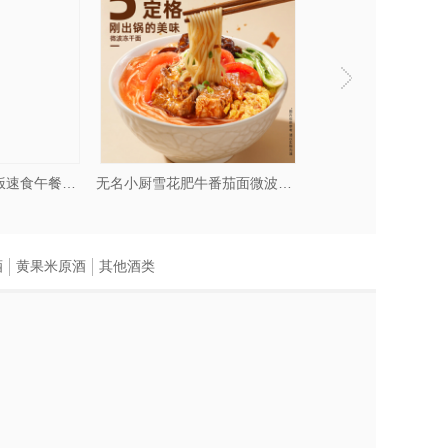
无名小厨土豆泥泥饭速食午餐拌饭红烧牛肉饭咖喱牛肉饭一品海鲜饭
无名小厨雪花肥牛番茄面微波加热即食免煮方便速食面条非油炸汤面
酒
黄果米原酒
其他酒类