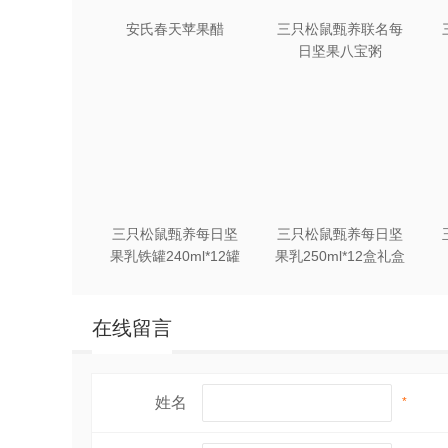
安氏春天苹果醋
三只松鼠甄养联名每
日坚果八宝粥
330g*12罐礼盒装
三只松鼠甄养每日坚
三只松鼠甄养每日坚
果乳铁罐240ml*12罐
果乳250ml*12盒礼盒
礼盒装
装
在线留言
姓名
*