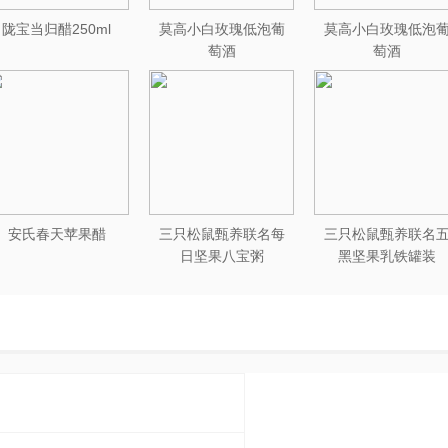
陇宝当归醋250ml
莫高小白玫瑰低泡葡
莫高小白玫瑰低泡
萄酒
萄酒
安氏春天苹果醋
三只松鼠甄养联名每
三只松鼠甄养联名
日坚果八宝粥
黑坚果乳铁罐装
330g*12罐礼盒装
240ml*20罐彩箱装