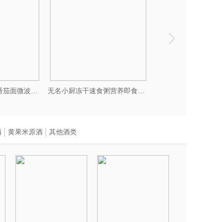
正宗沙县拌面葱油花生酱冻干面儿童早餐半成品速食干拌面条挂面饼
无名小厨土豆泥泥饭速食午餐拌饭红烧牛肉饭咖喱牛肉饭一品海鲜饭
酒
黄果米原酒
其他酒类