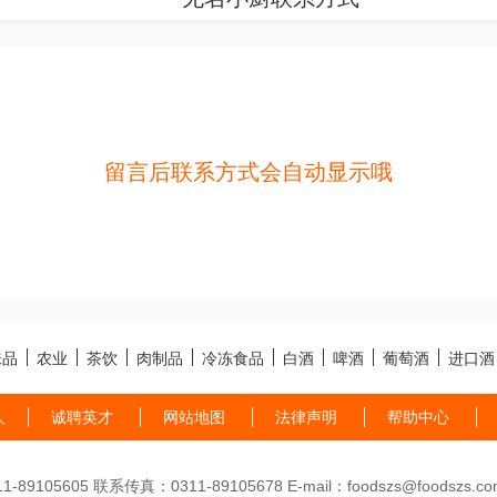
留言后联系方式会自动显示哦
味品
农业
茶饮
肉制品
冷冻食品
白酒
啤酒
葡萄酒
进口酒
人
诚聘英才
网站地图
法律声明
帮助中心
89105605 联系传真：0311-89105678 E-mail：foodszs@foodszs.co