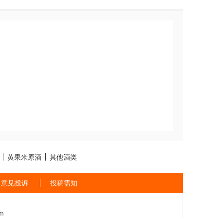
黄果米原酒
其他酒类
意见投诉
投稿需知
m