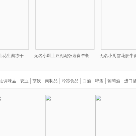
无名小厨兰州牛肉面拉面桶装泡面方便面非油炸学生早餐速食品
无名小厨沙县拌面花生酱正宗葱油拌面特色早餐桶装方便面速食夜宵
油调味品
农业
茶饮
肉制品
冷冻食品
白酒
啤酒
葡萄酒
进口