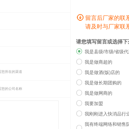
留言后厂家的联
请及时与厂家联
请您填写留言或选择下

我是县级/市级/省级

我是做商超的

写您所在的渠道
我是做酒(饭)店的

我是做长期团购的
写您的公司名称

我是做网商的

我要加盟

我刚刚进入快消品行
我有终端网络和销售
