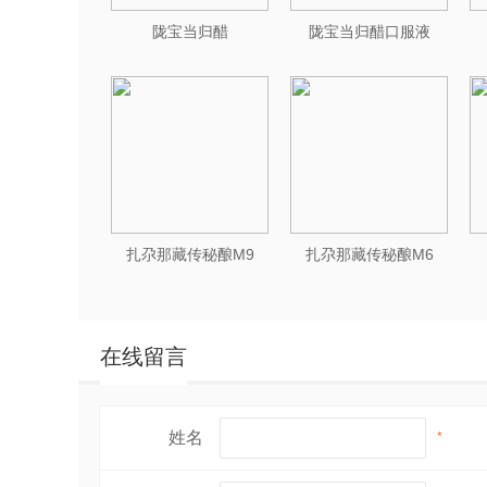
陇宝当归醋
陇宝当归醋口服液
扎尕那藏传秘酿M9
扎尕那藏传秘酿M6
在线留言
姓名
*