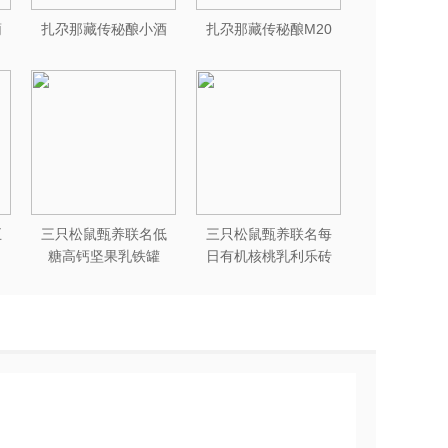
葡
扎尕那藏传秘酿小酒
扎尕那藏传秘酿M20
五
三只松鼠甄养联名低
三只松鼠甄养联名每
糖高钙坚果乳铁罐
日有机核桃乳利乐砖
240ml*12罐礼盒装
250ml*12盒木盒装