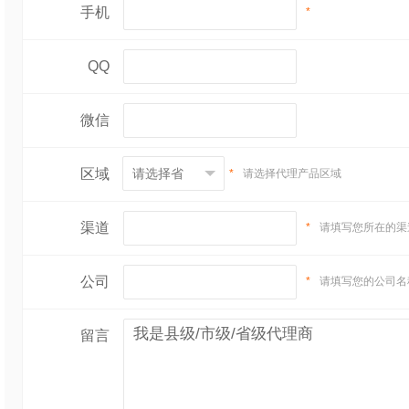
汁，加奶酪、鳕鱼、
手机
*
物，再铺一层奶酪；烤
QQ
钟；出炉后撒上木鱼
微信
木鱼花泡饭
：将木鱼
区域
*
请选择代理产品区域
匀；把米饭蒸热，蒸
浓可口；把蘸了酱油
渠道
*
请填写您所在的渠
芥末，把泡好的煎茶
公司
*
请填写您的公司名
4. 木鱼花有什么营
留言
木鱼花不仅美味，还
EPA，这两种是人