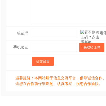
益处。DHA有“脑黄
重要的作用，还可提
防近视和改善视力。
看
验证码
老的作用，让女性更健
手机验证
获取验证码
称，可增强中老年抗
血压的作用。
提交留言
木鱼花还含有丰富的
温馨提醒：本网站属于信息交流平台，倡导诚信合作
请您在合作前仔细斟酌、认真考察，祝您合作愉快。
可以补充人体所需的
的食物，每100克只