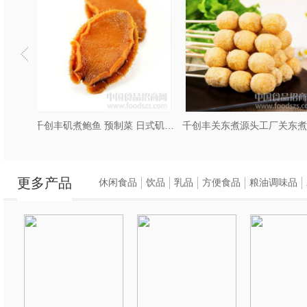
硬。接着，将烤好的
箱中烘烤至内部水分
中削成薄片，并用筛
后，将削好的片状物
千创丰矶煮鲍鱼 预制菜 日式矶煮鲍鱼
千创丰关东煮源头工厂关东煮食材批发
预制菜冻品批发 即食预制
3. 木鱼花怎么吃？
木鱼花是日本料理中
更多产品
休闲食品
饮品
乳品
方便食品
粮油调味品
气和味道，可以给食
的巧妙搭配，往往能
见的使用木鱼花的菜
木鱼花汤
：将木鱼花