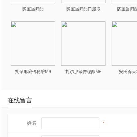
陇宝当归醋
陇宝当归醋口服液
陇宝当归醋
即可得到一种清淡而
日本料理中Zui基
味汁。
章鱼小丸子
：将面粉
章鱼块，放入特制的
扎尕那藏传秘酿M9
扎尕那藏传秘酿M6
安氏春天
乃滋，撒上木鱼花和
（下图）
在线留言
豆腐加剩米饭
：将豆
姓名
*
粉，打上一个鸡蛋拌