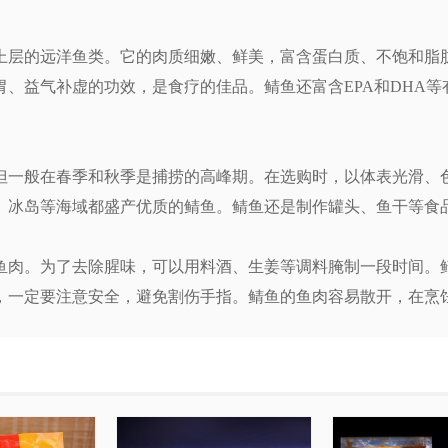
上层的远洋鱼类。它的肉质细嫩、鲜美，富含蛋白质、不饱和脂
、益气补虚的功效，是食疗的佳品。鲭鱼还富含EPA和DHA
但一般在春季和秋季是捕捞的高峰期。在选购时，以体表光滑、
、冰岛等海域都盛产优质的鲭鱼。鲭鱼还是制作罐头、鱼干等食
鱼肉。为了去除腥味，可以用料酒、生姜等调料腌制一段时间。
，一定要注意安全，避免割伤手指。鲭鱼的鱼肉容易散开，在烹
、美味实用的鲭鱼菜谱吧！