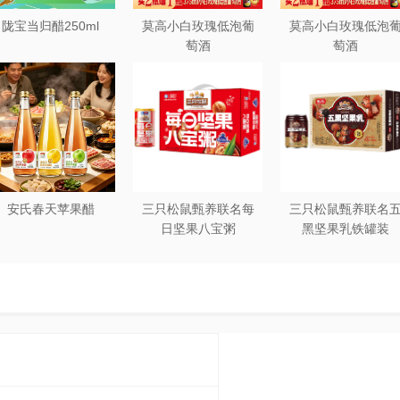
陇宝当归醋250ml
莫高小白玫瑰低泡葡
莫高小白玫瑰低泡
适合烤制的鱼块。
萄酒
萄酒
椒腌制10分钟。
中，烤制15分钟。
小，用橄榄油、盐和黑胡椒拌匀后放在烤盘上与鱼一同烤制。
道菜色香味俱佳，既满足了味蕾又兼顾了营养均衡。
安氏春天苹果醋
三只松鼠甄养联名每
三只松鼠甄养联名
日坚果八宝粥
黑坚果乳铁罐装
鲜艳，呈现出一种自然的蓝绿色或银白色光泽。如果鱼体表面有
330g*12罐礼盒装
240ml*20罐彩箱装
的海洋气息，而不应该有刺鼻的异味。如果闻到明显的腥臭味，
，按压后能迅速恢复原状。如果鱼肉松软无力，按压后留下明显
眼球饱满突出。如果鱼眼浑浊凹陷，那就说明鱼已经不新鲜了。