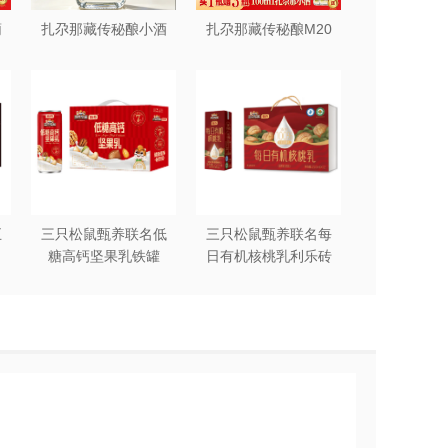
葡
扎尕那藏传秘酿小酒
扎尕那藏传秘酿M20
五
三只松鼠甄养联名低
三只松鼠甄养联名每
糖高钙坚果乳铁罐
日有机核桃乳利乐砖
明显的凹陷、破损或色泽暗淡，那可能
240ml*12罐礼盒装
250ml*12盒木盒装
那就说明鱼已经不新鲜了。
的压痕，那就说明鱼的新鲜度已经大打