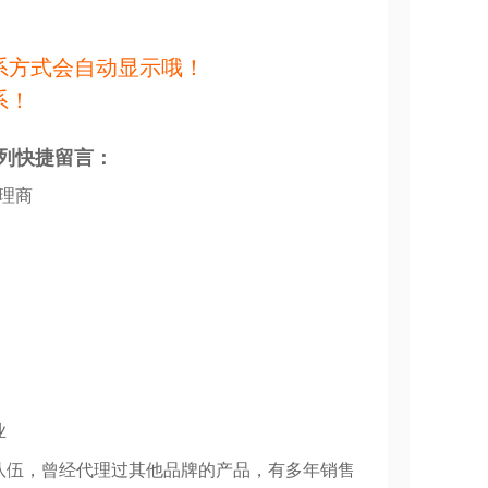
，再配上一杯清酒，是日本料理中的经
系方式会自动显示哦！
系！
汁、大蒜和香草等调料进行烤制，鱼肉
列快捷留言：
可口。搭配一碗米饭，简直是人间美
代理商
汁鲜红诱人，辣味十足。搭配一碗白米
菜、番茄和特制酱料，是一种新颖美味
业
肉的鲜美。
队伍，曾经代理过其他品牌的产品，有多年销售
式和鱼块大小，合理掌握烹饪时间非常