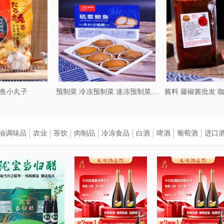
、橄榄油适量、柠檬汁适量。
分。
排煎至两面金黄，熟透即可。
享用。
鱼小丸子
预制菜 冷冻预制菜 速冻预制菜成品
酱料 藤椒酱批发 
葱适量、盐适量、清水适量。
油调味品
农业
茶饮
肉制品
冷冻食品
白酒
啤酒
葡萄酒
进口
备用。
，小火炖煮30分钟。
分钟。
这款汤品既鲜美又营养，适合家常快速烹饪。
黑胡椒适量、新鲜蔬菜（如胡萝卜、西兰花、洋葱等）适量。