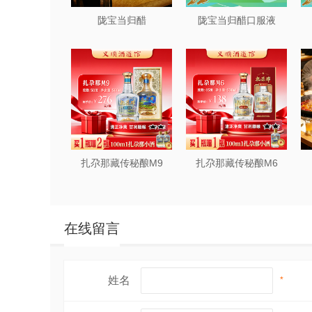
做法：
陇宝当归醋
陇宝当归醋口服液
（1）将鲭鱼清洗干净，去头去骨，切成
（2）鱼块两面刷上橄榄油，撒上盐和黑胡
（3）烤箱预热至200度，将鱼块放入烤盘
（4）将新鲜蔬菜清洗干净，切成合适大
（5）烤至鱼熟蔬菜软即可取出享用。这
述（Zui多18字
扎尕那藏传秘酿M9
扎尕那藏传秘酿M6
鲭鱼的挑选技巧
1. 观察外观
：新鲜的鲭鱼体表光滑，色泽
是不新鲜的迹象。
在线留言
2. 闻其气味
：新鲜的鲭鱼应该有一种淡淡
3. 触摸肉质
：新鲜的鲭鱼肉质紧实有弹性
折扣。
姓名
*
4. 查看鱼眼
：新鲜的鲭鱼眼睛清澈明亮，