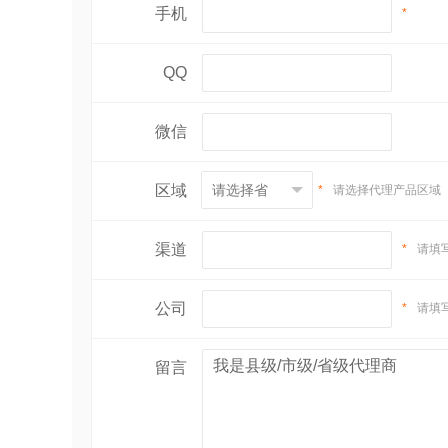
鲭鱼的地方佳肴
手机
*
1. 日式鲭鱼生鱼片
：在日本，鲭鱼是一种
典组合。鲭鱼的鲜美在生食时得到了完美
QQ
2. 地中海式烤鲭鱼
：在地中海沿岸国家，
鲜嫩多汁，香气四溢。搭配一杯当地的红
微信
3. 中式红烧鲭鱼
：在中国，红烧是一种非
味。
区域
*
请选择代理产品区域
4. 韩式鲭鱼辣汤
：在韩国，辣汤是一种非
饭或者韩国的泡菜，让人食欲大增。
渠道
*
请填
5. 西式鲭鱼汉堡
：在西式快餐中，汉堡是
的尝试。鲭鱼的鲜美与汉堡的香脆完美结
公司
*
请填
述（Zui多18字
留言
实用小技巧
1. 去腥小妙招
：处理鲭鱼时，可以用料酒
2. 烹饪时间掌握
：由于鲭鱼的肉质细嫩，