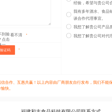
经验，希望与贵公司
我有多年酒水、食品
但也需要适当的调料来提升口感。可以根据个人口味喜好选择不

谈合作代理事宜。

我想了解贵公司产品
，记得关注留言喔！让我们一起在美食的世界里遨游，发现更多
看不清

*
的做法还有很多种等待你去探索和创新。
我想了解贵公司对代
验证码
*
诚信合作、互惠共赢！以上内容由厂商朋友自行发布，我们不能
作愉快。
福建和丰食品科技有限公司联系方式