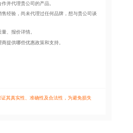
合作并代理贵公司的产品。
销售经验，尚未代理过任何品牌，想与贵公司谈
同的调料进行搭配，如酱油、芥末、辣
质量、报价详情。
美味的秘密吧！由于篇幅限制，这里只
理商提供哪些优惠政策和支持。
保证其真实性、准确性及合法性，为避免损失