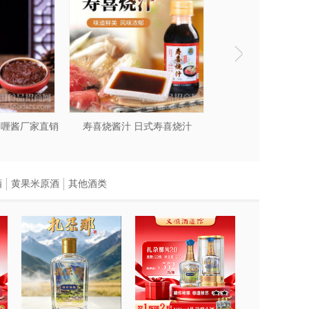
咖喱酱厂家直销
寿喜烧酱汁 日式寿喜烧汁
酒
黄果米原酒
其他酒类