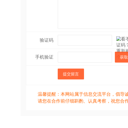
重要。
3. 搭配调料提升口感
：鲭鱼的味道鲜美，
椒酱等。
感谢你的耐心和支持，如果觉得文章可以
验证码
提供了部分菜谱和简单介绍，实际上鲭鱼
手机验证
获取
提交留言
温馨提醒：本网站属于信息交流平台，倡导
请您在合作前仔细斟酌、认真考察，祝您合