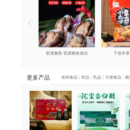
用料：鲭鱼排2块、盐适量、黑胡椒适量
做法：
（1）将鲭鱼排洗净，用厨房纸巾吸干水
（2）在鱼排两面均匀撒上盐和黑胡椒。
（3）平底锅烧热，倒入橄榄油，放入鱼
（4）挤入柠檬汁，增加清新口感，即可
子 即食章鱼小丸子
矶煮鲍鱼 矶煮鲍鱼做法
千创丰章
2.鲭鱼豆腐汤
用料：鲭鱼头1个、豆腐1块、生姜适量、
做法：
更多产品
休闲食品
饮品
乳品
方便食品
粮
（1）将鲭鱼头洗净，生姜切片，葱切段
（2）锅中加水烧开，放入鲭鱼头和生姜片
（3）将豆腐切块，放入汤中继续炖煮10
（4）加入盐调味，撒上葱段即可享用。
3.烤鲭鱼配蔬菜
用料：鲭鱼1条、橄榄油适量、盐适量、