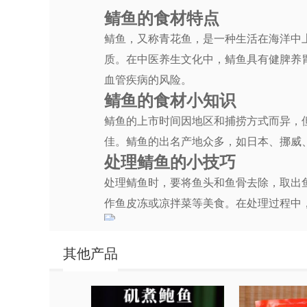
鲭鱼的食材特点
鲭鱼，又称青花鱼，是一种生活在海洋中
质。在中医养生文化中，鲭鱼具有健脾养胃
血管疾病的风险。
鲭鱼的食材小知识
鲭鱼的上市时间因地区和捕捞方式而异，
佳。鲭鱼的出名产地众多，如日本、挪威
处理鲭鱼的小技巧
处理鲭鱼时，要将鱼头和鱼骨去除，取出
作鱼皮冻或凉拌菜等美食。在处理过程中
述（Zui多18字
其他产品
鲭鱼美食制作教程
下面，就让我们一起来学习几道简单易学
1.香煎鲭鱼排