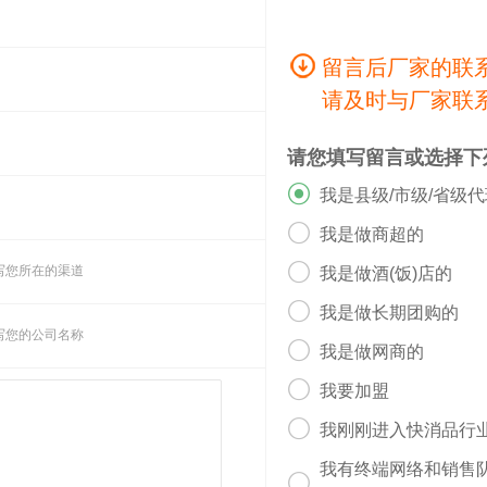
非常受欢迎的生鱼片食材。新鲜的鲭鱼片搭配特制的酱油和芥末
留言后厂家的联
的体现，让人回味无穷。
请及时与厂家联
烤鲭鱼是一道非常常见的家常菜。新鲜的鲭鱼搭配橄榄油、柠檬
酒，更是美味无穷。
请您填写留言或选择下
常经典的烹饪方式。鲭鱼经过红烧后，鱼肉入味鲜美，汤汁浓郁

我是县级/市级/省级

常受欢迎的菜品。鲭鱼与辣椒、大蒜、洋葱等食材一起炖煮，汤
我是做商超的

写您所在的渠道
我是做酒(饭)店的
一种非常受欢迎的食物。将鲭鱼肉煎熟后夹在汉堡饼中，搭配生

我是做长期团购的
合，让人欲罢不能。
写您的公司名称

我是做网商的

我要加盟

我刚刚进入快消品行
、生姜或柠檬汁等调料腌制一段时间，有助于去除腥味并增加鱼
我有终端网络和销售
烹饪时间不宜过长，否则容易导致鱼肉散开。根据不同的烹饪方
