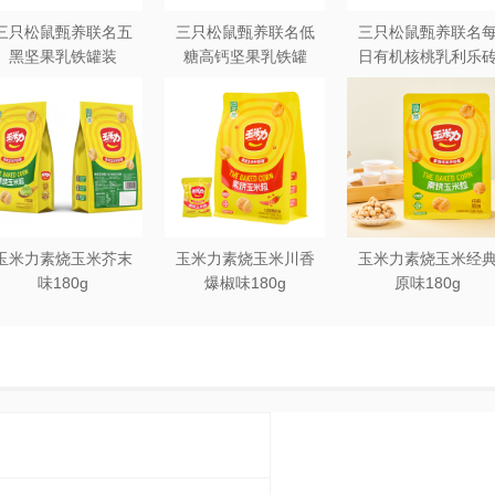
三只松鼠甄养联名五
三只松鼠甄养联名低
三只松鼠甄养联名
黑坚果乳铁罐装
糖高钙坚果乳铁罐
日有机核桃乳利乐
240ml*20罐彩箱装
240ml*12罐礼盒装
250ml*12盒木盒装
玉米力素烧玉米芥末
玉米力素烧玉米川香
玉米力素烧玉米经
味180g
爆椒味180g
原味180g