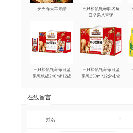
安氏春天苹果醋
三只松鼠甄养联名每
日坚果八宝粥
330g*12罐礼盒装
三只松鼠甄养每日坚
三只松鼠甄养每日坚
果乳铁罐240ml*12罐
果乳250ml*12盒礼盒
礼盒装
装
在线留言
姓名
*