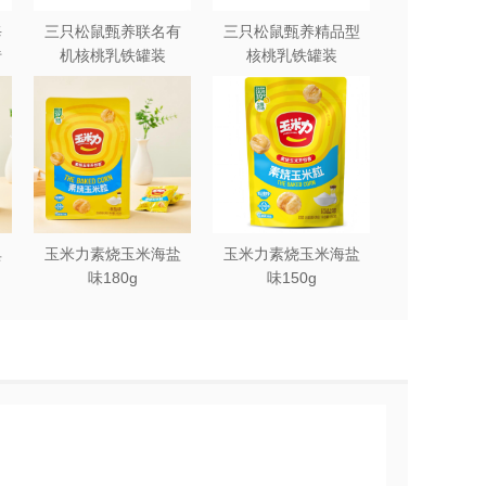
每
三只松鼠甄养联名有
三只松鼠甄养精品型
砖
机核桃乳铁罐装
核桃乳铁罐装
240ml*12罐礼盒
240ml*12罐
典
玉米力素烧玉米海盐
玉米力素烧玉米海盐
味180g
味150g