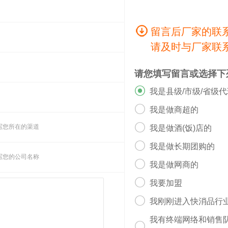
留言后厂家的联
请及时与厂家联
请您填写留言或选择下

我是县级/市级/省级

我是做商超的

写您所在的渠道
我是做酒(饭)店的

我是做长期团购的
写您的公司名称

我是做网商的

我要加盟

我刚刚进入快消品行
我有终端网络和销售
