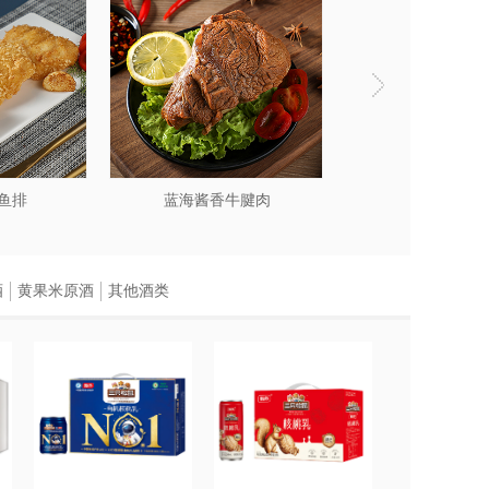
鱼排
蓝海酱香牛腱肉
蓝海麻辣
酒
黄果米原酒
其他酒类