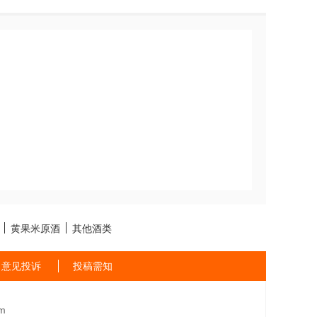
黄果米原酒
其他酒类
意见投诉
投稿需知
m