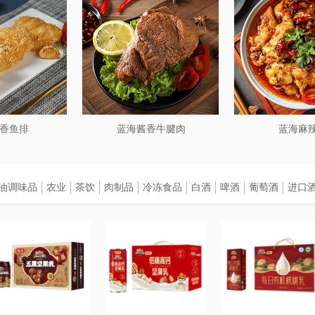
香鱼排
蓝海酱香牛腱肉
蓝海麻
油调味品
农业
茶饮
肉制品
冷冻食品
白酒
啤酒
葡萄酒
进口