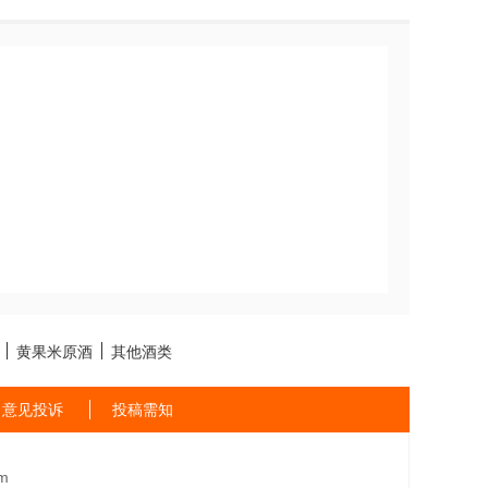
黄果米原酒
其他酒类
意见投诉
投稿需知
m