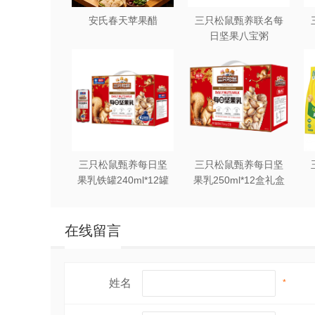
安氏春天苹果醋
三只松鼠甄养联名每
日坚果八宝粥
330g*12罐礼盒装
三只松鼠甄养每日坚
三只松鼠甄养每日坚
果乳铁罐240ml*12罐
果乳250ml*12盒礼盒
礼盒装
装
在线留言
姓名
*