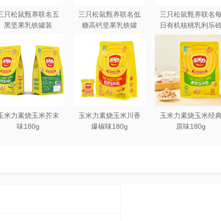
三只松鼠甄养联名五
三只松鼠甄养联名低
三只松鼠甄养联名
黑坚果乳铁罐装
糖高钙坚果乳铁罐
日有机核桃乳利乐
240ml*20罐彩箱装
240ml*12罐礼盒装
250ml*12盒木盒装
玉米力素烧玉米芥末
玉米力素烧玉米川香
玉米力素烧玉米经
味180g
爆椒味180g
原味180g