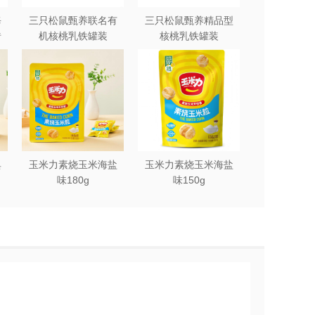
每
三只松鼠甄养联名有
三只松鼠甄养精品型
砖
机核桃乳铁罐装
核桃乳铁罐装
240ml*12罐礼盒
240ml*12罐
典
玉米力素烧玉米海盐
玉米力素烧玉米海盐
味180g
味150g