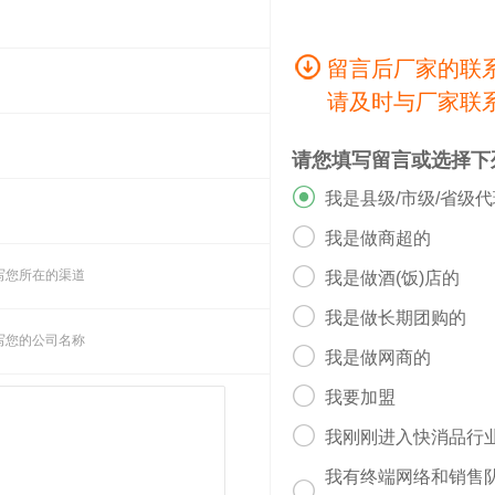
留言后厂家的联
请及时与厂家联
请您填写留言或选择下

我是县级/市级/省级

我是做商超的

写您所在的渠道
我是做酒(饭)店的

我是做长期团购的
写您的公司名称

我是做网商的

我要加盟

我刚刚进入快消品行
我有终端网络和销售
