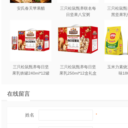
安氏春天苹果醋
三只松鼠甄养联名每
三只松鼠甄
日坚果八宝粥
黑坚果乳
330g*12罐礼盒装
240ml*2
三只松鼠甄养每日坚
三只松鼠甄养每日坚
玉米力素烧
果乳铁罐240ml*12罐
果乳250ml*12盒礼盒
味18
礼盒装
装
在线留言
姓名
*