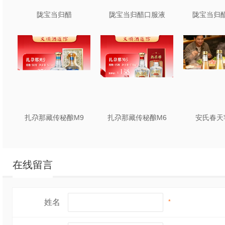
陇宝当归醋
陇宝当归醋口服液
陇宝当归醋
扎尕那藏传秘酿M9
扎尕那藏传秘酿M6
安氏春天
在线留言
姓名
*