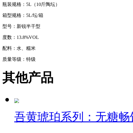
瓶装规格：5L（10斤陶坛）
箱型规格：5L/坛/箱
型号：新锐半干型
度数：13.8%VOL
配料：水、糯米
质量等级：特级
储存条件：阴凉、干燥、通风
其他产品
产地：江苏镇江·丹阳
吾黄琥珀系列：无糖畅