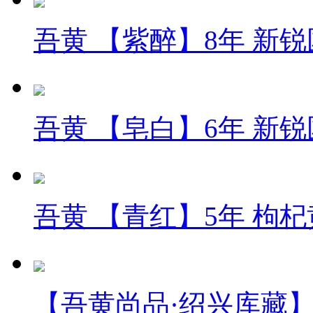
吾黄 【紫醉】8年 新
吾黄 【皂白】6年 新
吾黄 【青红】5年 枸
【吾黄尚品·绍兴库藏】