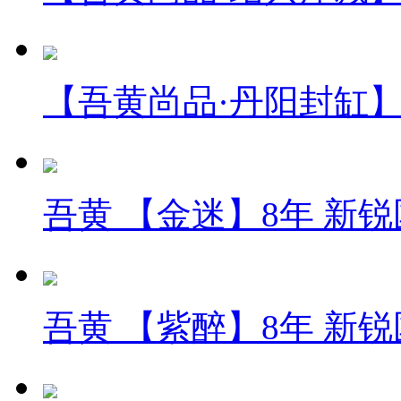
【吾黄尚品·丹阳封缸】
吾黄 【金迷】8年 新
吾黄 【紫醉】8年 新