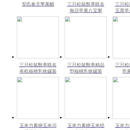
安氏春天苹果醋
三只松鼠甄养联名
三只松
每日坚果八宝粥
五黑坚
330g*12罐礼盒装
240m
三只松鼠甄养联名
三只松鼠甄养精品
三只松
有机核桃乳铁罐装
型核桃乳铁罐装
坚
240ml*12罐礼盒
240ml*12罐
240m
玉米力素烧玉米川
玉米力素烧玉米经
玉米力