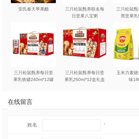
安氏春天苹果醋
三只松鼠甄养联名每
三只松鼠甄
日坚果八宝粥
黑坚果乳
330g*12罐礼盒装
240ml*2
三只松鼠甄养每日坚
三只松鼠甄养每日坚
玉米力素烧
果乳铁罐240ml*12罐
果乳250ml*12盒礼盒
味18
礼盒装
装
在线留言
姓名
*