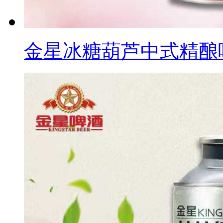
金星冰糖葫芦中式精酿