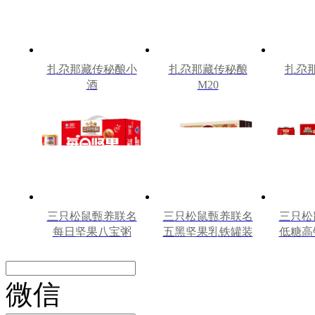
扎尕那藏传秘酿小
扎尕那藏传秘酿
扎尕
酒
M20
三只松鼠甄养联名
三只松鼠甄养联名
三只松
每日坚果八宝粥
五黑坚果乳铁罐装
低糖高
330g*12罐礼盒装
240ml*20罐彩箱装
罐240
微信