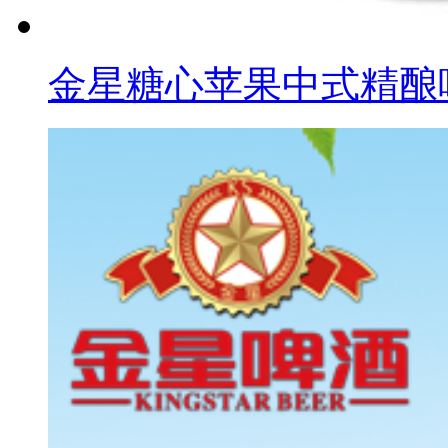
金星糖心苹果中式精酿