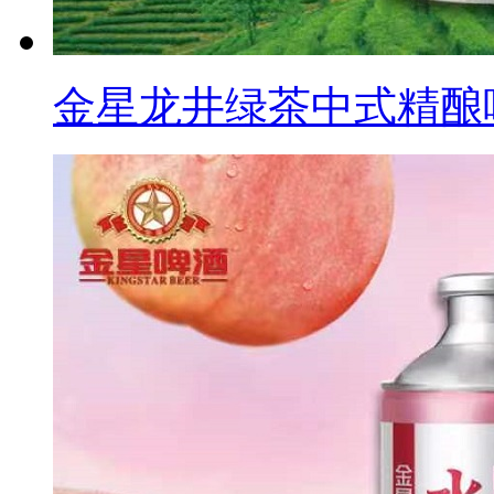
金星龙井绿茶中式精酿