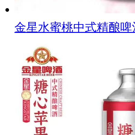
金星水蜜桃中式精酿啤