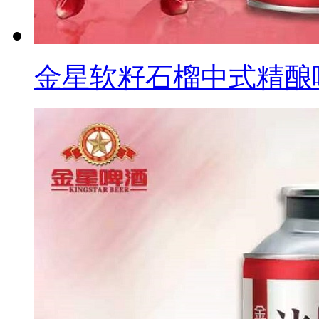
金星软籽石榴中式精酿