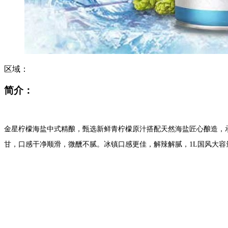
区域：
简介：
金星柠檬海盐中式精酿，甄选新鲜青柠檬原汁搭配天然海盐匠心酿造，
甘，口感干净顺滑，微醺不腻。冰镇口感更佳，解辣解腻，1L国风大容