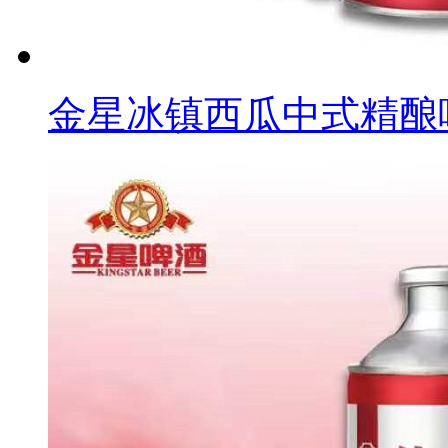
金星冰镇西瓜中式精酿