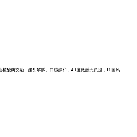
酸爽交融，酸甜解腻、口感醇和，4.1度微醺无负担，1L国风