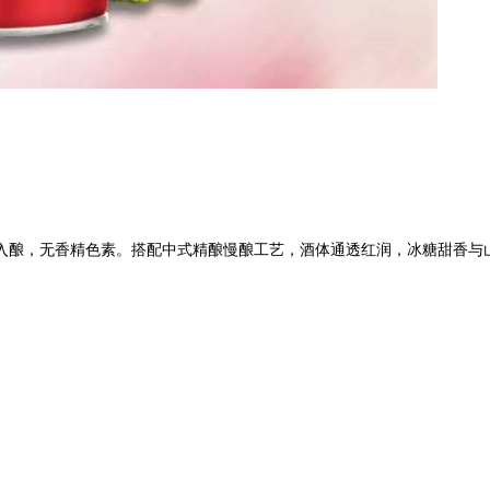
酿，无香精色素。搭配中式精酿慢酿工艺，酒体通透红润，冰糖甜香与山楂