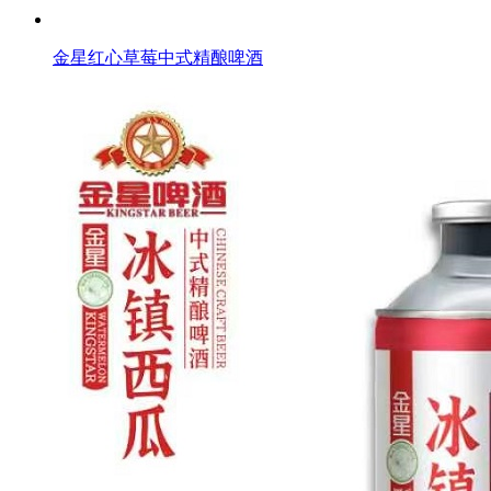
金星红心草莓中式精酿啤酒