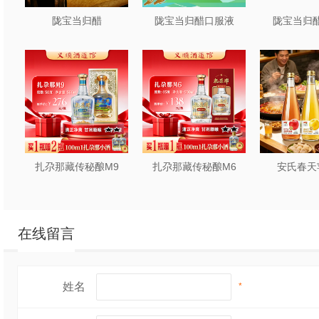
陇宝当归醋
陇宝当归醋口服液
陇宝当归醋
扎尕那藏传秘酿M9
扎尕那藏传秘酿M6
安氏春天
在线留言
姓名
*