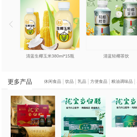
蓝生椰玉米380ml*15瓶
清蓝轻椰茶饮
更多产品
休闲食品
饮品
乳品
方便食品
粮油调味品