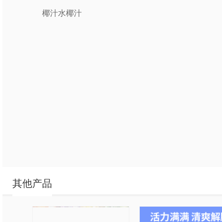
椰汁水椰汁
其他产品