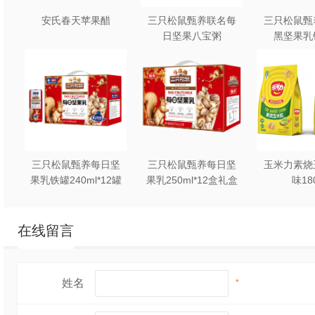
安氏春天苹果醋
三只松鼠甄养联名每
三只松鼠甄
日坚果八宝粥
黑坚果乳
330g*12罐礼盒装
240ml*2
三只松鼠甄养每日坚
三只松鼠甄养每日坚
玉米力素烧
果乳铁罐240ml*12罐
果乳250ml*12盒礼盒
味18
礼盒装
装
在线留言
姓名
*