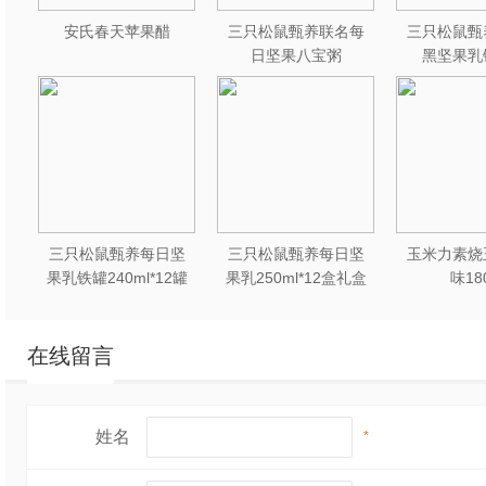
安氏春天苹果醋
三只松鼠甄养联名每
三只松鼠甄
日坚果八宝粥
黑坚果乳
330g*12罐礼盒装
240ml*2
三只松鼠甄养每日坚
三只松鼠甄养每日坚
玉米力素烧
果乳铁罐240ml*12罐
果乳250ml*12盒礼盒
味18
礼盒装
装
在线留言
姓名
*