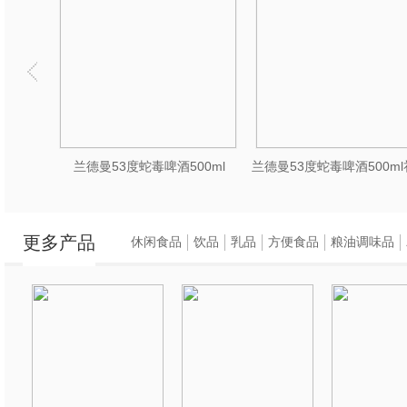
凯尔大师威士忌酒精度38%vol原麦汁浓度52度700ml
兰德曼53度蛇毒啤酒500ml
更多产品
休闲食品
饮品
乳品
方便食品
粮油调味品