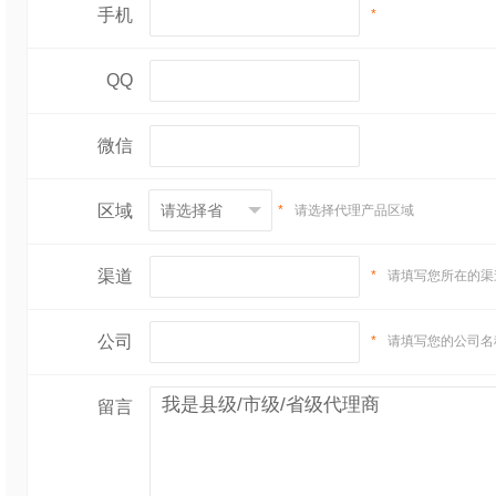
·餐饮渠道：易拉罐防
手机
*
·电商友好：比玻璃瓶轻
QQ
微信
三、竞品对比与差异
区域
*
请选择代理产品区域
维度
初饮
果汁含量
≥15%真实果汁
渠道
*
请填写您所在的渠
酒精度
5%vol（黄金区间）
包装
标准罐（男女通用，堆叠稳）
公司
*
请填写您的公司名
价格
9-10元/罐（组合装优惠）
留言