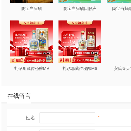
2.
创新风味矩阵
陇宝当归醋
陇宝当归醋口服液
陇宝当归醋
·玫瑰香葡萄味：阿根
醺。
·百香果乳酸菌：云南
风情。
3.
黄金容量与包装
扎尕那藏传秘酿M9
扎尕那藏传秘酿M6
安氏春天
·320ml便携装+49
在线留言
·潮流化设计：高颜值
4.
渠道适配性强
姓名
*
·即饮场景：便利店冰