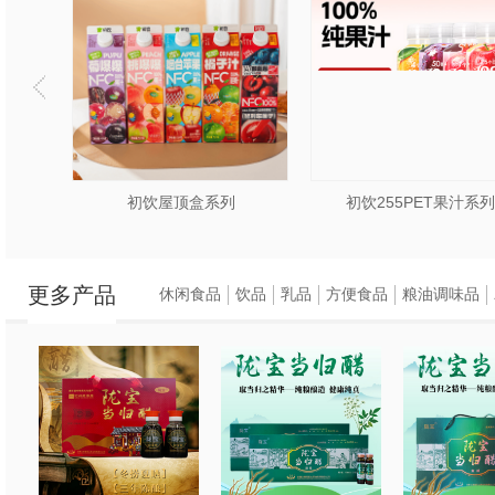
·10年饮料经验：团
酒”，打造“像饮料一
·自有工厂+品牌部：
力。
列
初饮屋顶盒系列
初饮255PET果汁系列
二、产品USP（独特
更多产品
1.真果汁+优级基酒
休闲食品
饮品
乳品
方便食品
粮油调味品
≥15%果汁含量：精
葡萄等），远超竞品（如
优级伏特加基酒：酒体