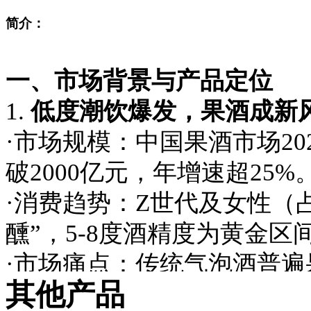
简介：
一、市场背景与产品定位
1.
低度潮饮爆发，果酒成新
·市场规模：中国果酒市场202
破2000亿元，年增速超25%
·消费趋势：Z世代及女性（占
醺”，5-8度酒精度为黄金区
·市场痛点：传统气泡酒普遍
其他产品
一（如RIO果汁含量0%），