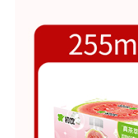
·潮流化设计：高颜值罐身，
4.
渠道适配性强
·即饮场景：便利店冰柜、自
·餐饮渠道：易拉罐防摔、
·电商友好：比玻璃瓶轻30%
三、竞品对比与差异化策略
维度
初饮气泡酒
果汁含量
15%真实果汁
酒精度
5%vol（黄金区间）
包装
标准罐（男女通用，堆叠稳）
价格
9-10元/罐（组合装优惠）