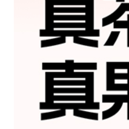
优级伏特加基酒：酒体纯净，
2.
创新风味矩阵
·青柑芭乐味：越南小青柑的
风情。
·玫瑰香葡萄味：阿根廷玫瑰
醺。
·柠檬青苹果味：四川柠檬的
足。
3.
黄金容量与包装
·320ml便携装+490ml