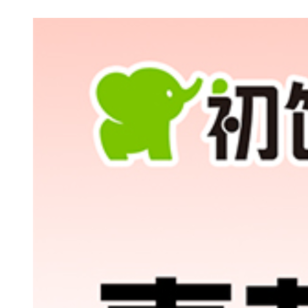
白。
2.
初饮核心优势
·10年饮料经验：团队、渠
酒”，打造“像饮料一样好喝
·自有工厂+品牌部：快速响
力。
二、产品USP（独特卖点）
1.
真果汁+优级基酒
≥15%果汁含量：精选全球
阿根廷玫瑰香葡萄等），远超