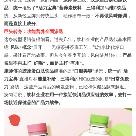
这不是元气森林一家的判断。
康师傅
上线了
胶原蛋白肽功能饮
品
，
统一
推出了
"活力宝典"营养素饮料
，
三得利
加码
维C饮品
线。从新锐品牌到传统巨头，动作出奇一致：
不再做风味微调，
而是直接上成分
。
巨头转身：功能营养全面渗透
这条转型逻辑值得细看。过去几年，饮料企业的产品迭代基本围
绕"
风味+概念
"展开——无糖茶拼茶底工艺，气泡水比代糖口
感，果汁卷产地故事。但从今年春季开始，风向陡然转向：
产品
名里不再主打"好喝"，而是主打"有用"。
康师傅
的
胶原蛋白肽饮品
瞄准的是"
口服美容
"场景，
统一
的"
活
力宝典
"直接对标
能量补给
，
三得利
的维C线走的则是"
日常免疫
力
"路线。这些产品背后的研发逻辑，已经和保健品越来越近。
换句话说，
饮料企业在用一种接近快消品供应链的效率，去打一
场接近保健品的产品力战争。