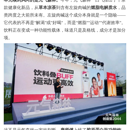
率先嗅到风向的是元气森林。
今年，元气森林一口气推出了十余
款健康化新品，从
草本凉茶
到含有左旋肉碱的
燃脂电解质水
，品
类跨度之大前所未有。左旋肉碱这个成分本身就是一个隐喻——
它代表的不再是"解渴"或"好喝"，而是"燃脂""运动""代谢效率"。
饮料正在变成一种功能性载体，味道只是及格线，成分才是加分
项。