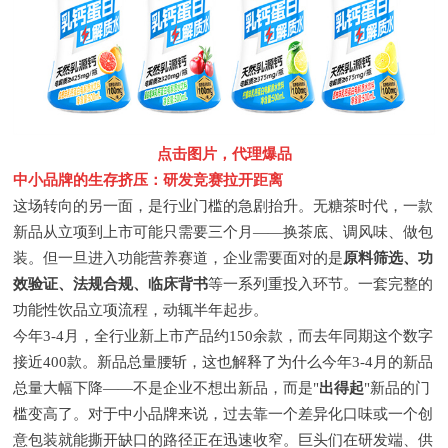
点击图片，代理爆品
中小品牌的生存挤压：研发竞赛拉开距离
这场转向的另一面，是行业门槛的急剧抬升。无糖茶时代，一款
新品从立项到上市可能只需要三个月——换茶底、调风味、做包
装。但一旦进入功能营养赛道，企业需要面对的是
原料筛选、功
效验证、法规合规、临床背书
等一系列重投入环节。一套完整的
功能性饮品立项流程，动辄半年起步。
今年3-4月，全行业新上市产品约150余款，而去年同期这个数字
接近400款。新品总量腰斩，
这也解释了为什么今年3-4月的新品
总量大幅下降——不是企业不想出新品，而是"
出得起
"新品的门
槛变高了。对于中小品牌来说，过去靠一个差异化口味或一个创
意包装就能撕开缺口的路径正在迅速收窄。巨头们在研发端、供