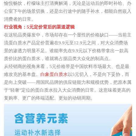
愉悦畅饮，柠檬味主打清爽解渴，无论是运动后的即时补给、办
公室下午的场景切换，还是出行途中的随手补水，都能自然嵌入
消费者的日常。
行业视角：5元定价背后的渠道逻辑
在这轮品类爆发中，市场却存在一个显性的价格缺口——当前主
流蛋白质水产品定价普遍在9.9元至12.9元之间，对大众消费场
景的渗透力明显不足。谁能率先在9.9元以下价格带拿出一款高
质价比的蛋白质水，谁就将占据品类大众化的制高点。
从经销商的视角来看，5元价格带是中国饮料市场最大、也是最
难攻克的基本盘。
白象蛋白质水
以5元切入，不是向下妥协，而
是向上突破——用国民品牌的供应链能力和规模优势，把原本属
于"轻奢"定位的蛋白质水拉入大众消费的日常。这意味着更高的
复购率、更广的终端适配、更短的动销周期。