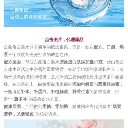
点击图片，代理爆品
白象蛋白质水并非简单的概念跟风，而是一款在
配方、口感、场
景
三个维度都充分打磨的诚意之作。
配方层面，
每瓶白象蛋白质水
胶原蛋白肽添加量≥7克
。蛋白质是
人体生命活动中必需的重要物质，有助于组织的形成和生长，有
助于肌肉的增长和维持，是人体的主要构成物质并提供多种氨基
酸。在此基础上，白象蛋白质水额外
添加电解质与双重维生素
，
一瓶满足
补水、补蛋白、补电解质、补维生素
的多重需求，打
造"
一瓶多补
"的高效饮水方案。
健康层面，
产品做到
零糖、零脂肪
，精准回应当代消费者"
既要
营养，又要轻盈
"的核心诉求。