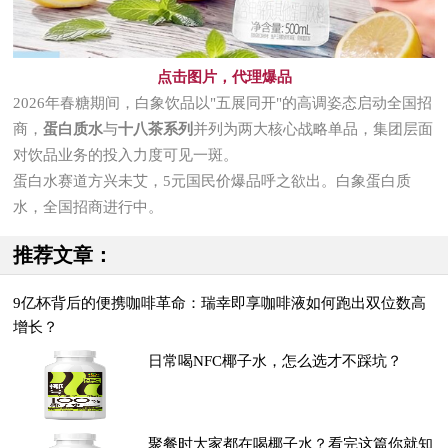
点击图片，代理爆品
2026年春糖期间，白象饮品以"五展同开"的高调姿态启动全国招
商，
蛋白质水
与
十八茶系列
并列为两大核心战略单品，集团层面
对饮品业务的投入力度可见一斑。
蛋白水赛道方兴未艾，5元国民价爆品呼之欲出。白象蛋白质
水，全国招商进行中。
推荐文章：
9亿杯背后的便携咖啡革命：瑞幸即享咖啡液如何跑出双位数高
增长？
日常喝NFC椰子水，怎么选才不踩坑？
聚餐时大家都在喝椰子水？看完这篇你就知