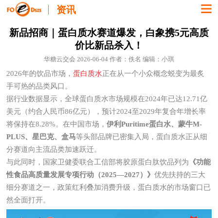
资讯
新品招商｜蛋白质水赛道爆发，白象携5元高质
价比新品杀入！
华糖云交会 2026-06-04 作者：佚名 编辑：小琪
2026年的饮品市场，
蛋白质水
正在从一个小众概念蜕变为最炙
手可热的品类风口。
据行业数据显示，全球蛋白质水市场规模在2024年已达12.71亿
美元（约合人民币86亿元），预计2024至2029年复合年增长率
将保持在8.28%。在中国市场，
伊利Puritime蛋白水、蒙牛M-
PLUS、星巴克、盒马
等头部品牌已密集入局，蛋白质水正从细
分赛道向主流品类加速跃迁。
与此同时，国家卫健委联合工信部将胶原蛋白肽饮品列为
《功能
性食品高质量发展专项行动（2025—2027）》
优先扶持的三大
细分赛道之一，政策红利叠加消费升级，蛋白质水的市场窗口已
然全面打开。