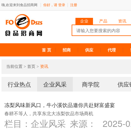
嗨,欢迎来到食品招商网
你好，请
登录
注册
企业
产品
资讯
首 页
招商
供应
代理
当前位置 >
首页
>
资讯
行业热点
企业风采
商学院
供应
冻梨风味新风口，牛小溪饮品邀你共赴财富盛宴
春耕不等人，共享东北大冻梨饮品市场商机
栏目：
企业风采
来源：
2025-0