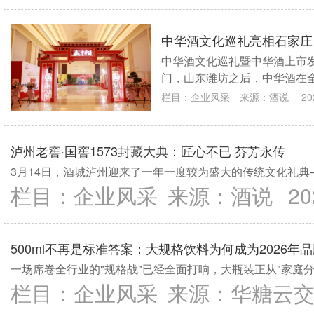
中华酒文化巡礼亮相石家庄
中华酒文化巡礼暨中华酒上市
门，山东潍坊之后，中华酒在
酒”为宣言，持续奏响走向全
栏目：
企业风采
来源：
酒说
20
泸州老窖·国窖1573封藏大典：匠心不已 芬芳永传
3月14日，酒城泸州迎来了一年一度较为盛大的传统文化礼典—
栏目：
企业风采
来源：
酒说
20
500ml不再是标准答案：大规格饮料为何成为2026年
一场席卷全行业的"规格战"已经全面打响，大瓶装正从"家庭分
栏目：
企业风采
来源：
华糖云