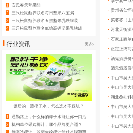
泰宁县一点
1
安氏春天苹果醋
贵州省仁怀
2
三只松鼠甄养联名每日坚果八宝粥
330g*12罐礼盒装
菜婆婆（山
3
三只松鼠甄养联名五黑坚果乳铁罐装
240ml*20罐彩箱装
4
三只松鼠甄养联名低糖高钙坚果乳铁罐
河北天衡源
240ml*12罐礼盒装
石家庄商单
行业资讯
更多>
正定正鸿商
酒鬼酒股份
酒鬼酒股份
中山市吴大
中山市吴大
湖北桑桂科
饭后的一瓶椰子水，怎么选才不踩坑？
中山市吴大
中山市吴大
1
通勤路上，什么样的椰子水能让你一口活
过来？
2
机构单位采购椰汁，哪个品牌更合适？
中山市吴大
3
婚宴选椰汁，苏萨生榨椰汁凭什么脱颖而