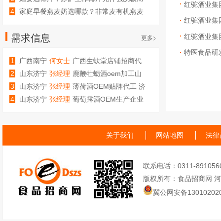
红驼酒业集
出？
4
家庭早餐燕麦奶选哪款？非常麦有机燕麦
奶值得常备
红驼酒业集团
需求信息
红驼酒业集
更多>
特医食品研
1
广西南宁
何女士
广西生蚨堂店铺招商代
理加盟
2
山东济宁
张经理
鹿鞭牡蛎酒oem加工山
东庆葆堂
3
山东济宁
张经理
薄荷酒OEM贴牌代工 济
宁庆葆堂生物
4
山东济宁
张经理
葡萄露酒OEM生产企业
代工厂
关于我们
网站地图
法律
联系电话：0311-89105605
版权所有：食品招商网 
冀公网安备130102020