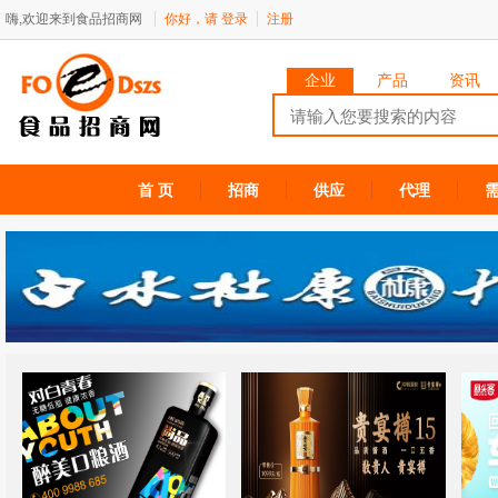
嗨,欢迎来到食品招商网
你好，请
登录
注册
企业
产品
资讯
首 页
招商
供应
代理