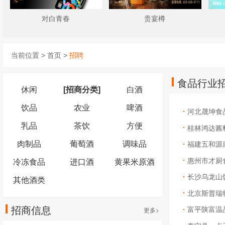
对白青春
贵宴樽
当前位置 >
首页
>
招聘
食品行业
休闲
[招商分类]
白酒
饮品
农业
啤酒
河北晟坤食
乳品
茶饮
方便
桂林鸿达酱
肉制品
葡萄酒
调味品
福建五和源
惠州市才厨
冷冻食品
进口酒
黄果米原酒
长沙乌龙山
其他酒类
北京斯普瑞
招商信息
更多>
富平陕富温