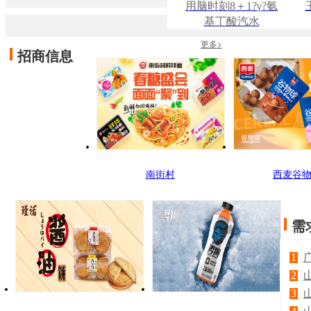
烧玉
用脑时刻8＋1?γ?氨
罐礼盒装
盒礼盒装
末味
基丁酸汽水
米川
180g
香爆
更多>
招商信息
椒味
180g
龙海市安得马富机
械有限公司
南街村
西麦谷
需
1
2
3