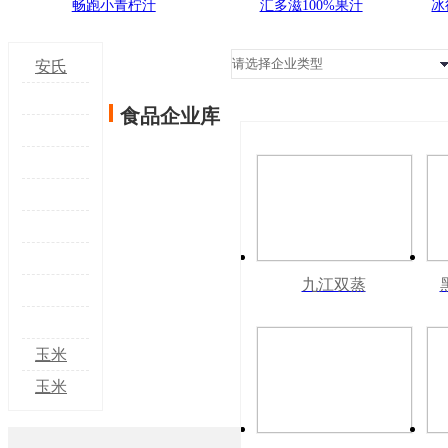
畅跑小青柠汁
汇多滋100%果汁
冰
安氏
春天
食品企业库
苹果
三只松
醋
鼠甄养
三只松鼠
联名每
甄养联名
三只松鼠
日坚果
五黑坚果
甄养联名
三只松鼠
八宝粥
乳铁罐装
低糖高钙
甄养联名
三只松鼠
330g*12
九江双蒸
240ml*20
坚果乳铁
每日有机
甄养联名
三只松鼠
罐礼盒
罐彩箱装
罐
核桃乳利
有机核桃
甄养精品
三只松鼠
装
240ml*12
乐砖
乳铁罐装
型核桃乳
甄养每日
三只松鼠
玉米
罐礼盒装
250ml*12
240ml*12
铁罐装
坚果乳铁
甄养每日
力素
玉米
盒木盒装
罐礼盒
240ml*12
罐
坚果乳
烧玉
力素
罐
240ml*12
250ml*12
米芥