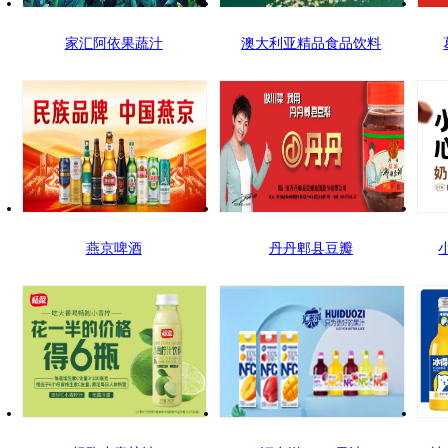
家汇阿依果蔬汁
澳大利亚精品食品饮料
燕京啤酒
丹丹郫县豆瓣