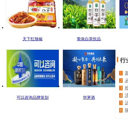
天下红辣椒
挚泉白茶饮品
行
1
2
3
4
可以咨询品牌策划
华茅酒
5
6