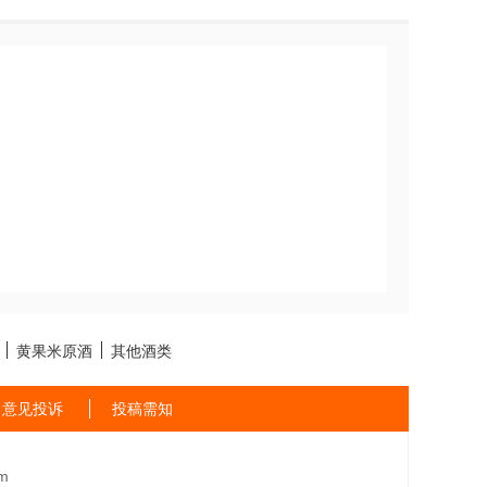
黄果米原酒
其他酒类
意见投诉
投稿需知
m