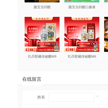
陇宝当归醋
陇宝当归醋口服液
扎尕那藏传秘酿M9
扎尕那藏传秘酿M6
在线留言
姓名
*