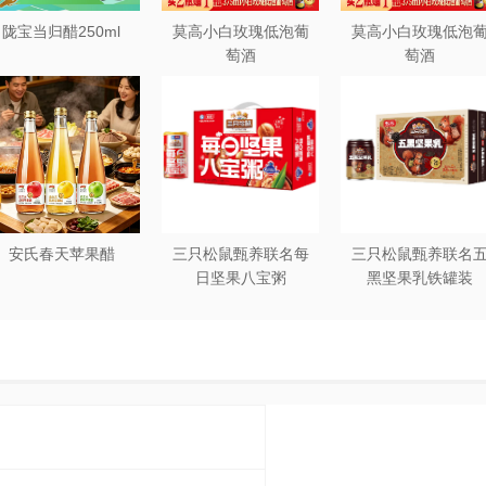
陇宝当归醋250ml
莫高小白玫瑰低泡葡
莫高小白玫瑰低泡
萄酒
萄酒
安氏春天苹果醋
三只松鼠甄养联名每
三只松鼠甄养联名
日坚果八宝粥
黑坚果乳铁罐装
330g*12罐礼盒装
240ml*20罐彩箱装