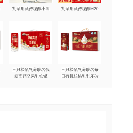
葡
扎尕那藏传秘酿小酒
扎尕那藏传秘酿M20
五
三只松鼠甄养联名低
三只松鼠甄养联名每
糖高钙坚果乳铁罐
日有机核桃乳利乐砖
240ml*12罐礼盒装
250ml*12盒木盒装