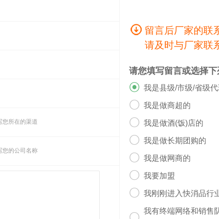
留言后厂家的联
请及时与厂家联
请您填写留言或选择下

我是县级/市级/省级

我是做商超的

写您所在的渠道
我是做酒(饭)店的

我是做长期团购的
写您的公司名称

我是做网商的

我要加盟

我刚刚进入快消品行
我有终端网络和销售
