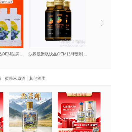
蓝莓猴头菇植物饮品OEM贴牌定制加工
沙棘低聚肽饮品OEM贴牌定制加工山东济宁
酒
黄果米原酒
其他酒类