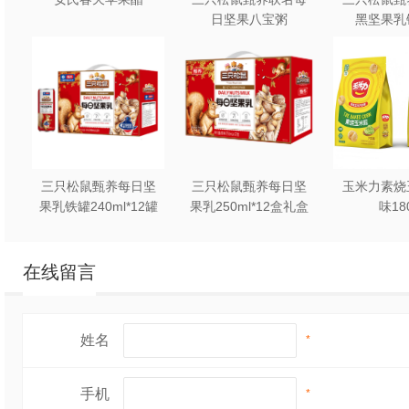
日坚果八宝粥
黑坚果乳
330g*12罐礼盒装
240ml*2
三只松鼠甄养每日坚
三只松鼠甄养每日坚
玉米力素烧
果乳铁罐240ml*12罐
果乳250ml*12盒礼盒
味18
礼盒装
装
在线留言
姓名
*
手机
*