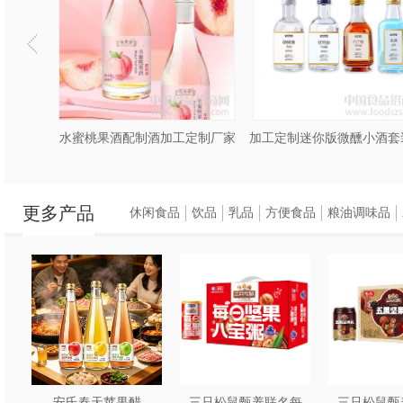
木瓜酵素植物饮品OEMODM贴牌代工
水蜜桃果酒配制酒加工定制厂家
更多产品
休闲食品
饮品
乳品
方便食品
粮油调味品
安氏春天苹果醋
三只松鼠甄养联名每
三只松鼠甄