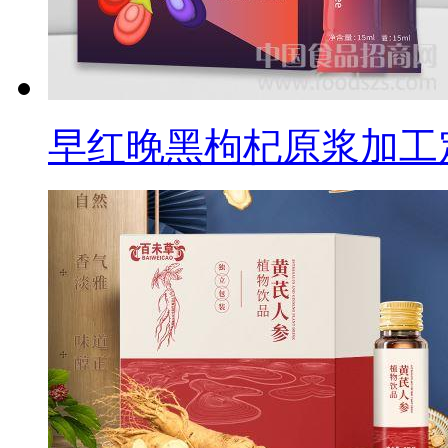
早红晚黑枸杞原浆加工