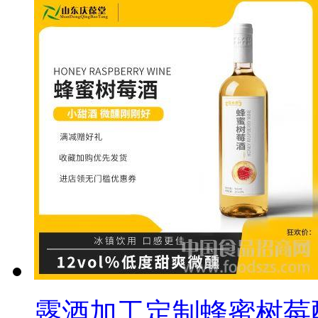
露酒加工定制蜂蜜树莓