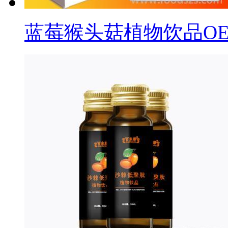
蓝莓猴头菇植物饮品O