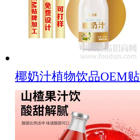
椰奶汁植物饮品OEM