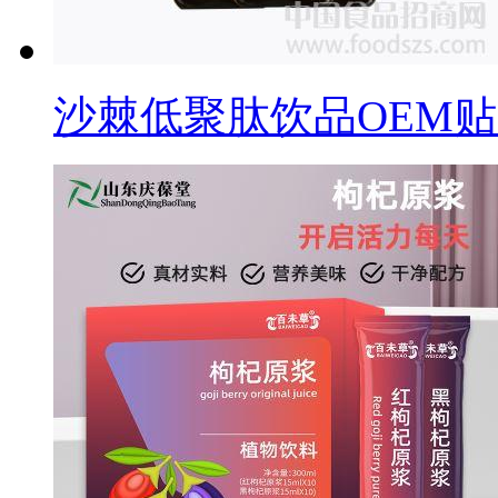
沙棘低聚肽饮品OEM