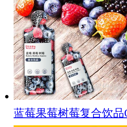
蓝莓果莓树莓复合饮品