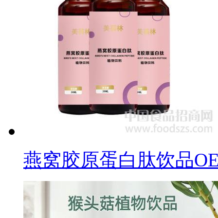
燕窝胶原蛋白肽饮品O