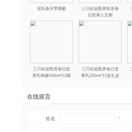
安氏春天苹果醋
三只松鼠甄养联名每
日坚果八宝粥
330g*12罐礼盒装
三只松鼠甄养每日坚
三只松鼠甄养每日坚
果乳铁罐240ml*12罐
果乳250ml*12盒礼盒
礼盒装
装
在线留言
姓名
*