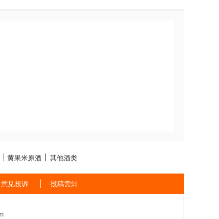
黄果米原酒
其他酒类
意见投诉
投稿需知
m