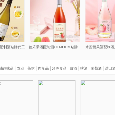
配制酒贴牌代工
芭乐果酒配制酒OEMODM贴牌代工
水蜜桃果酒配制酒
油调味品
农业
茶饮
肉制品
冷冻食品
白酒
啤酒
葡萄酒
进口