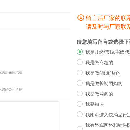
留言后厂家的联
请及时与厂家联
请您填写留言或选择下

我是县级/市级/省级

我是做商超的

写您所在的渠道
我是做酒(饭)店的

我是做长期团购的
写您的公司名称

我是做网商的

我要加盟

我刚刚进入快消品行
我有终端网络和销售
