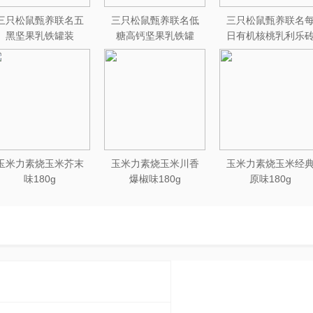
三只松鼠甄养联名五
三只松鼠甄养联名低
三只松鼠甄养联名
黑坚果乳铁罐装
糖高钙坚果乳铁罐
日有机核桃乳利乐
240ml*20罐彩箱装
240ml*12罐礼盒装
250ml*12盒木盒装
玉米力素烧玉米芥末
玉米力素烧玉米川香
玉米力素烧玉米经
味180g
爆椒味180g
原味180g