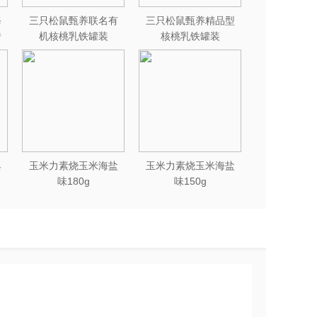
每
三只松鼠甄养联名有
三只松鼠甄养精品型
砖
机核桃乳铁罐装
核桃乳铁罐装
240ml*12罐礼盒
240ml*12罐
典
玉米力素烧玉米海盐
玉米力素烧玉米海盐
味180g
味150g