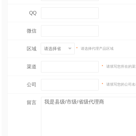
QQ
微信
区域
*
请选择代理产品区域
配料：水、山梨糖醇
渠道
*
请填写您所在的渠
粉、速溶茉莉花茶、
菇）、百香果汁粉、
公司
*
请填写您的公司名
梨果仙人掌、陈皮速
留言
果酸、食品用香精
规格：30ML*14