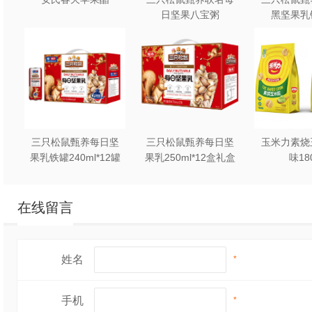
日坚果八宝粥
黑坚果乳
330g*12罐礼盒装
240ml*2
三只松鼠甄养每日坚
三只松鼠甄养每日坚
玉米力素烧
果乳铁罐240ml*12罐
果乳250ml*12盒礼盒
味18
礼盒装
装
在线留言
姓名
*
手机
*