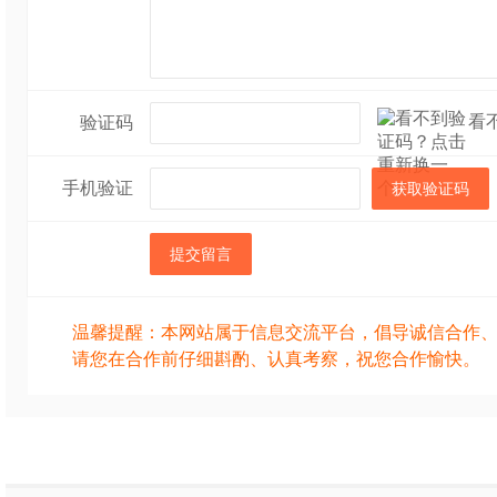
建议食用方法：每日1
食用限量：低聚木糖≤3
不适宜人群：婴幼儿
看
验证码
贮藏方法：密闭、置
手机验证
获取验证码
保质期：12个月
提交留言
温馨提醒：本网站属于信息交流平台，倡导诚信合作
请您在合作前仔细斟酌、认真考察，祝您合作愉快。