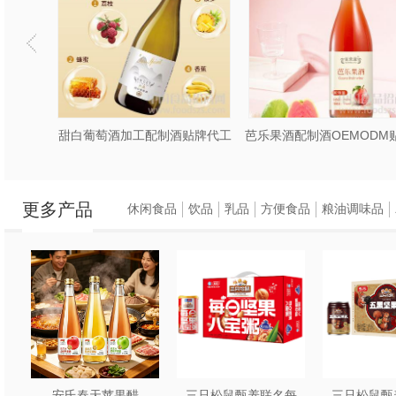
?? 蓝帽、国特妆代
?? 免费包装设计、
?? 支持随时参观工
?? 二十年生产、研
加工定制迷你版微醺小酒套装微醺果酒
甜白葡萄酒加工配制酒贴牌代工
盾
更多产品
休闲食品
饮品
乳品
方便食品
粮油调味品
安氏春天苹果醋
三只松鼠甄养联名每
三只松鼠甄