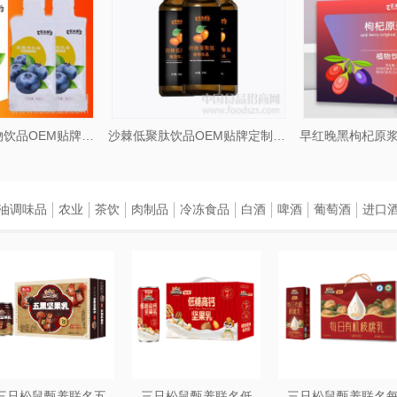
蓝莓猴头菇植物饮品OEM贴牌定制加工
沙棘低聚肽饮品OEM贴牌定制加工山东济宁
油调味品
农业
茶饮
肉制品
冷冻食品
白酒
啤酒
葡萄酒
进口
三只松鼠甄养联名五
三只松鼠甄养联名低
三只松鼠甄养联名