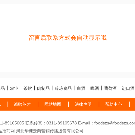
留言后联系方式会自动显示哦
味品
农业
茶饮
肉制品
冷冻食品
白酒
啤酒
葡萄酒
进口酒
人
诚聘英才
网站地图
法律声明
帮助中心
89105605 联系传真：0311-89105678 E-mail：foodszs@foodszs.co
品招商网 河北华糖云商营销传播股份有限公司