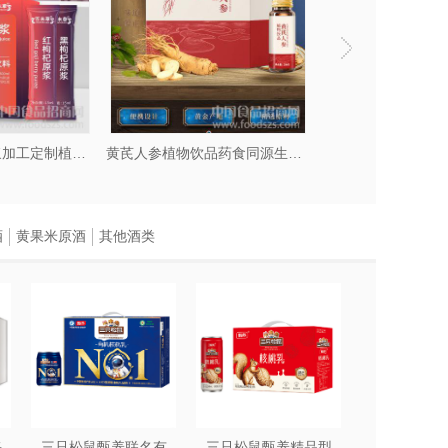
早红晚黑枸杞原浆加工定制植物饮品源头工厂
黄芪人参植物饮品药食同源生产山东庆葆堂
酒
黄果米原酒
其他酒类
每
三只松鼠甄养联名有
三只松鼠甄养精品型