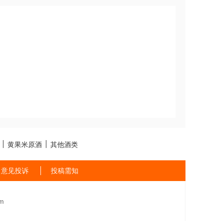
黄果米原酒
其他酒类
意见投诉
投稿需知
m