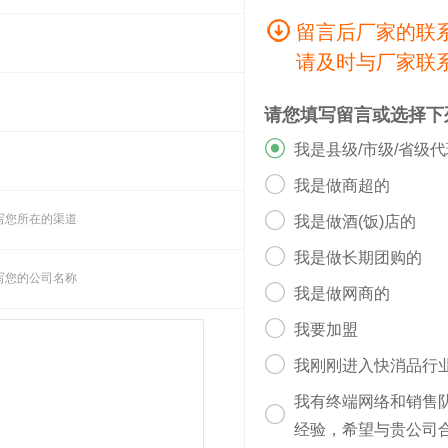
留言后厂家的联
请及时与厂家联
请您填写留言或选择下

我是县级/市级/省级

我是做商超的

写您所在的渠道
我是做酒(饭)店的

我是做长期团购的
写您的公司名称

我是做网商的

我要加盟

我刚刚进入快消品行
我有终端网络和销售

经验，希望与贵公司