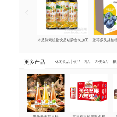
配制酒加工定制厂家
木瓜酵素植物饮品贴牌定制加工
更多产品
休闲食品
饮品
乳品
方便食品
粮
安氏春天苹果醋
三只松鼠甄养联名每