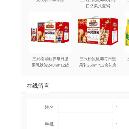
日坚果八宝粥
330g*12罐礼盒装
三只松鼠甄养每日坚
三只松鼠甄养每日坚
果乳铁罐240ml*12罐
果乳250ml*12盒礼盒
礼盒装
装
在线留言
姓名
*
手机
*