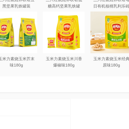
黑坚果乳铁罐装
糖高钙坚果乳铁罐
日有机核桃乳利乐
240ml*20罐彩箱装
240ml*12罐礼盒装
250ml*12盒木盒装
玉米力素烧玉米芥末
玉米力素烧玉米川香
玉米力素烧玉米经
味180g
爆椒味180g
原味180g