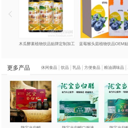
定制厂家
木瓜酵素植物饮品贴牌定制加工
更多产品
休闲食品
饮品
乳品
方便食品
粮油调味品
陇宝当归醋
陇宝当归醋口服液
陇宝当归醋