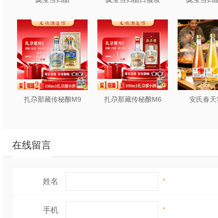
扎尕那藏传秘酿M9
扎尕那藏传秘酿M6
安氏春天
在线留言
姓名
*
手机
*