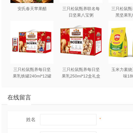
安氏春天苹果醋
三只松鼠甄养联名每
三只松鼠甄
日坚果八宝粥
黑坚果乳
330g*12罐礼盒装
240ml*2
三只松鼠甄养每日坚
三只松鼠甄养每日坚
玉米力素烧
果乳铁罐240ml*12罐
果乳250ml*12盒礼盒
味18
礼盒装
装
在线留言
姓名
*