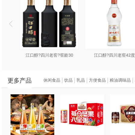
口醇·金彩20·52度
江口醇?四川老窖?窖龄30
江口醇
更多产品
休闲食品
饮品
乳品
方便食品
粮油调味品