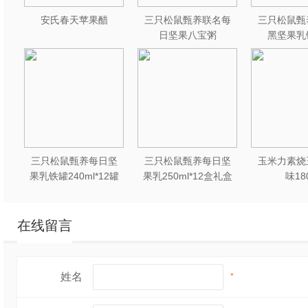
安氏春天苹果醋
三只松鼠甄养联名每
三只松鼠甄
日坚果八宝粥
黑坚果乳
330g*12罐礼盒装
240ml*2
三只松鼠甄养每日坚
三只松鼠甄养每日坚
玉米力素烧
果乳铁罐240ml*12罐
果乳250ml*12盒礼盒
味18
礼盒装
装
在线留言
姓名
*