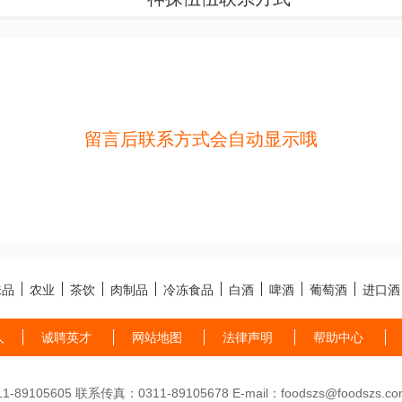
留言后联系方式会自动显示哦
味品
农业
茶饮
肉制品
冷冻食品
白酒
啤酒
葡萄酒
进口酒
人
诚聘英才
网站地图
法律声明
帮助中心
89105605 联系传真：0311-89105678 E-mail：foodszs@foodszs.co