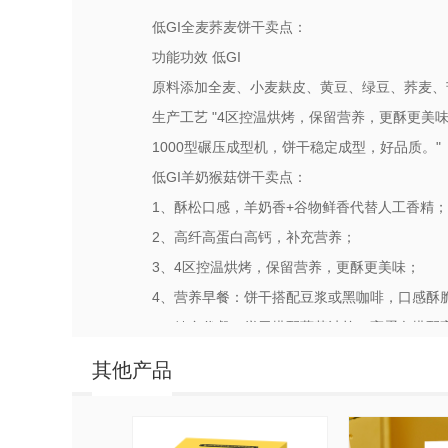
低GI全麦荞麦饼干卖点：
功能功效 低GI
原料添加全麦、小麦麸皮、黄豆、绿豆、荞麦、
生产工艺 "4区控温烘烤，保留营养，更酥更美
1000型碾压成型机，饼干稳定成型，好品质。"
低GI羊奶猴菇饼干卖点：
1、酥松口感，羊奶香+谷物鲜香代替人工香精；
2、高纤高蛋白高钙，补充营养；
3、4区控温烘烤，保留营养，更酥更美味；
4、营养早餐：饼干搭配豆浆或黑咖啡，口感酥
5、健身代餐：饼干搭配蔬菜沙拉，高蛋白搭配
6、随身补给：一袋羊奶饼干随时补充体力
其他产品
7、高钙≈等量菠菜的膳食纤维的2倍，每100g菠