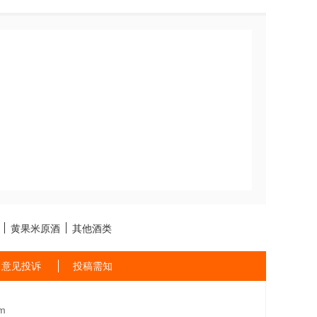
黄果米原酒
其他酒类
意见投诉
投稿需知
m