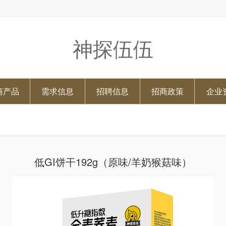
神探伍伍
商产品
需求信息
招聘信息
招商政策
企业
低GI饼干192g（原味/羊奶猴菇味）