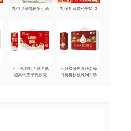
葡
扎尕那藏传秘酿小酒
扎尕那藏传秘酿M20
五
三只松鼠甄养联名低
三只松鼠甄养联名每
糖高钙坚果乳铁罐
日有机核桃乳利乐砖
240ml*12罐礼盒装
250ml*12盒木盒装