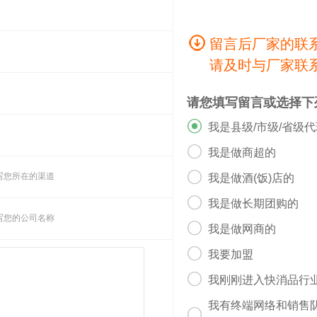
留言后厂家的联
请及时与厂家联
请您填写留言或选择下

我是县级/市级/省级

我是做商超的

写您所在的渠道
我是做酒(饭)店的

我是做长期团购的
写您的公司名称

我是做网商的

我要加盟

我刚刚进入快消品行
我有终端网络和销售
