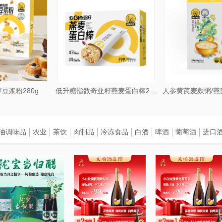
豆浆粉280g
低升糖指数奇亚籽燕麦蛋白棒200g/18g
油调味品
农业
茶饮
肉制品
冷冻食品
白酒
啤酒
葡萄酒
进口