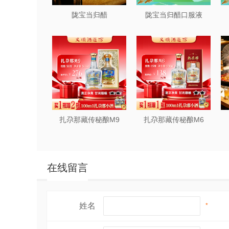
陇宝当归醋
陇宝当归醋口服液
扎尕那藏传秘酿M9
扎尕那藏传秘酿M6
在线留言
姓名
*