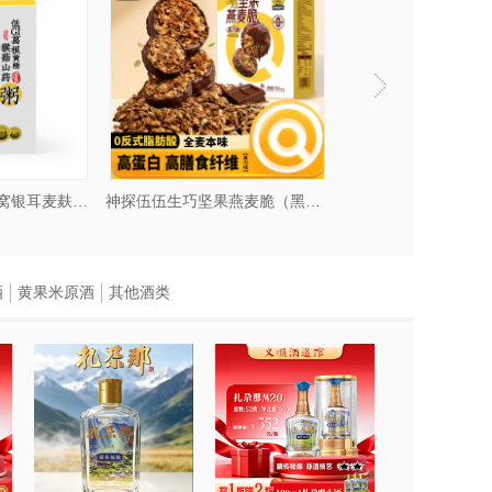
人参黄芪麦麸粥/燕窝银耳麦麸粥/葛根黄精猴菇山药粥300g
神探伍伍生巧坚果燕麦脆（黑巧味）100g
低GI原切苹果脆
酒
黄果米原酒
其他酒类