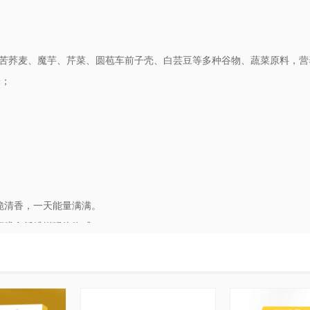
苦荞麦、魔芋、芹菜、圆苞车前子壳、白芸豆等多种谷物、蔬菜原料，营
味；
脆清香，一天能量满满。
高膳食纤维增强饱腹感。
菜膳食纤维含量约411mg