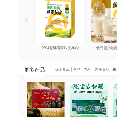
低GI沙琪玛150g（五黑/山药/五谷）
低GI有机燕麦麸皮300g
低升糖指数醇
更多产品
休闲食品
饮品
乳品
方便食品
粮