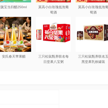
陇宝当归醋250ml
莫高小白玫瑰低泡葡
莫高小白玫瑰低泡
萄酒
萄酒
安氏春天苹果醋
三只松鼠甄养联名每
三只松鼠甄养联名
日坚果八宝粥
黑坚果乳铁罐装
330g*12罐礼盒装
240ml*20罐彩箱装