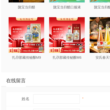
陇宝当归醋
陇宝当归醋口服液
陇宝当归醋
扎尕那藏传秘酿M9
扎尕那藏传秘酿M6
安氏春天
在线留言
姓名
*