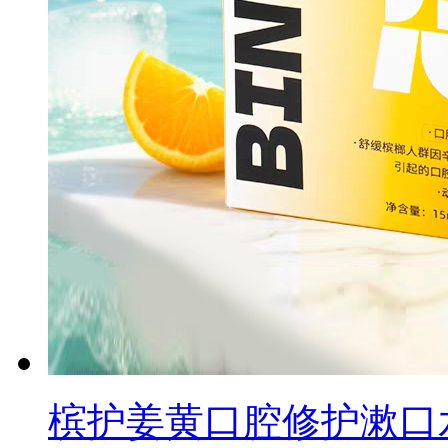
槟护姜黄口腔修护漱口