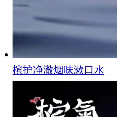
槟护净澈烟味漱口水