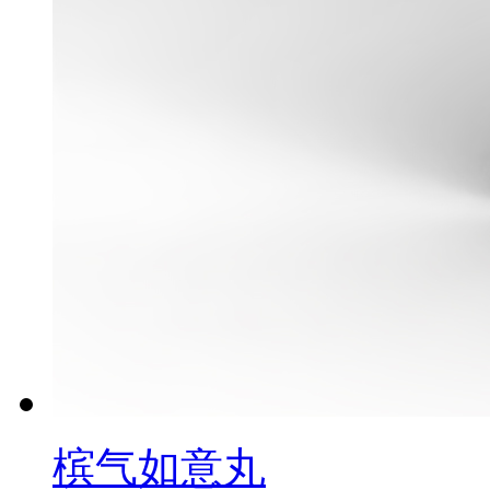
槟气如意丸