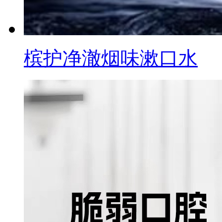
槟护净澈烟味漱口水