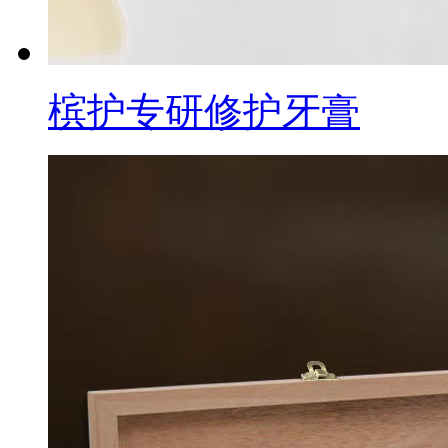
槟护专研修护牙膏