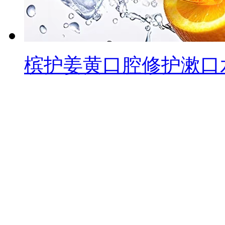
槟护姜黄口腔修护漱口