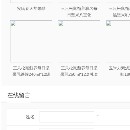
安氏春天苹果醋
三只松鼠甄养联名每
三只松鼠甄
日坚果八宝粥
黑坚果乳
330g*12罐礼盒装
240ml*2
三只松鼠甄养每日坚
三只松鼠甄养每日坚
玉米力素烧
果乳铁罐240ml*12罐
果乳250ml*12盒礼盒
味18
礼盒装
装
在线留言
姓名
*