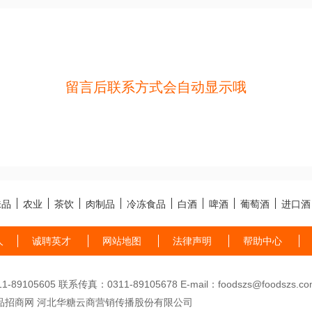
留言后联系方式会自动显示哦
味品
农业
茶饮
肉制品
冷冻食品
白酒
啤酒
葡萄酒
进口酒
人
诚聘英才
网站地图
法律声明
帮助中心
89105605 联系传真：0311-89105678 E-mail：foodszs@foodszs.co
品招商网 河北华糖云商营销传播股份有限公司