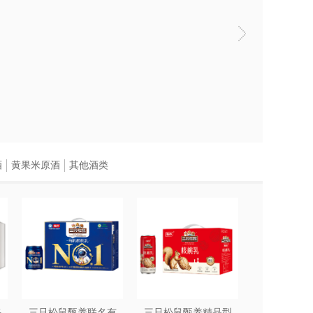
酒
黄果米原酒
其他酒类
每
三只松鼠甄养联名有
三只松鼠甄养精品型