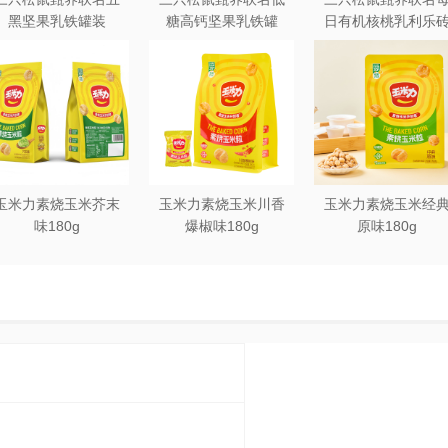
黑坚果乳铁罐装
糖高钙坚果乳铁罐
日有机核桃乳利乐
240ml*20罐彩箱装
240ml*12罐礼盒装
250ml*12盒木盒装
玉米力素烧玉米芥末
玉米力素烧玉米川香
玉米力素烧玉米经
味180g
爆椒味180g
原味180g