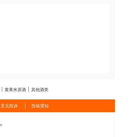
黄果米原酒
其他酒类
意见投诉
投稿需知
m