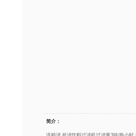
简介：
该精滤 超滤饮料过滤机过滤量3吨/每小