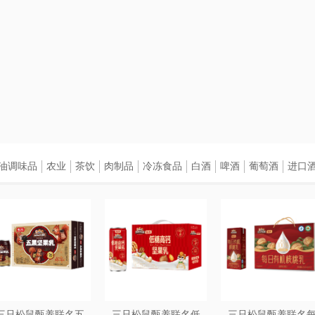
油调味品
农业
茶饮
肉制品
冷冻食品
白酒
啤酒
葡萄酒
进口
三只松鼠甄养联名五
三只松鼠甄养联名低
三只松鼠甄养联名