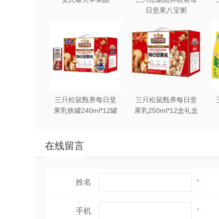
日坚果八宝粥
330g*12罐礼盒装
三只松鼠甄养每日坚
三只松鼠甄养每日坚
果乳铁罐240ml*12罐
果乳250ml*12盒礼盒
礼盒装
装
在线留言
姓名
*
手机
*