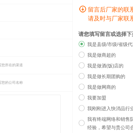
留言后厂家的联
请及时与厂家联
请您填写留言或选择下

我是县级/市级/省级

我是做商超的

写您所在的渠道
我是做酒(饭)店的

我是做长期团购的
写您的公司名称

我是做网商的

我要加盟

我刚刚进入快消品行
我有终端网络和销售

经验，希望与贵公司