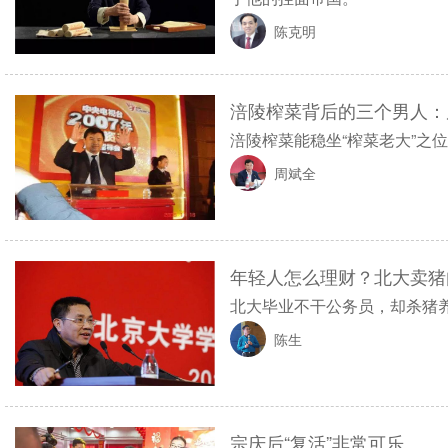
陈克明
涪陵榨菜背后的三个男人：
涪陵榨菜能稳坐“榨菜老大”之
周斌全
年轻人怎么理财？北大卖猪
北大毕业不干公务员，却杀猪
陈生
宗庆后“复活”非常可乐