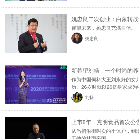
姚忠良二次创业：白象转战
仰望未来，姚忠良充满自信。
姚忠良
新希望刘畅：一个时尚的养
作为中国饲料大王刘永好的女
历、26岁时就以26亿身家成
刘畅
上市8年，克明食品首次公
从当初沿街叫卖的个体户，到
于他的挂面帝国。