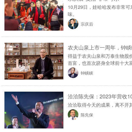
10月29日，娃哈哈发布非常
味。
宗庆后
农夫山泉上市一周年，钟睒
得益于农夫山泉和万泰生物股
首富，也首次跻身全球前十大
钟睒睒
洽洽陈先保：2023年营收1
洽洽取得今天的成果，离不开
陈先保