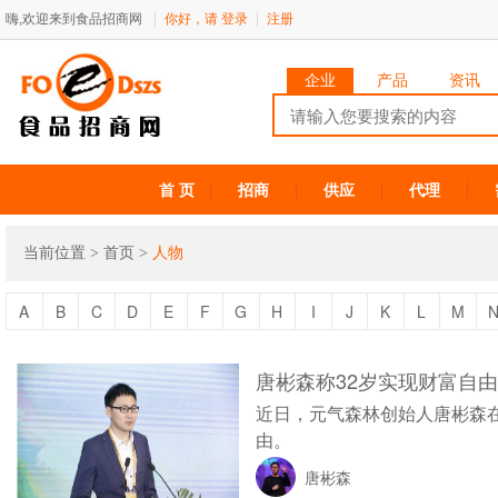
嗨,欢迎来到食品招商网
你好，请
登录
注册
企业
产品
资讯
首 页
招商
供应
代理
当前位置 >
首页
>
人物
A
B
C
D
E
F
G
H
I
J
K
L
M
唐彬森称32岁实现财富自
近日，元气森林创始人唐彬森在
由。
唐彬森