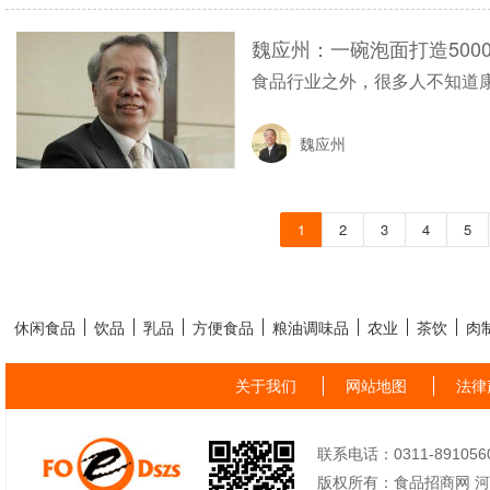
魏应州：一碗泡面打造500
食品行业之外，很多人不知道
在食品界，他立誓要做龙头；
魏应州
人魏应州，在食品行业驰骋几
1
2
3
4
5
休闲食品
饮品
乳品
方便食品
粮油调味品
农业
茶饮
肉
关于我们
网站地图
法律
联系电话：0311-89105605
版权所有：食品招商网 