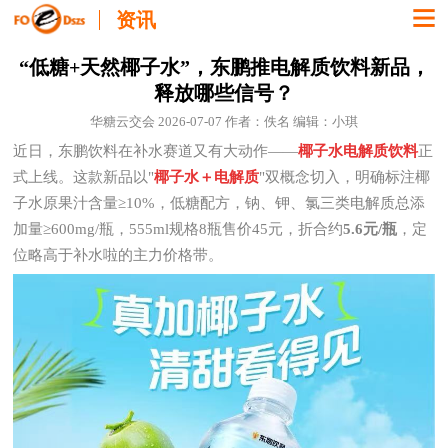
资讯
“低糖+天然椰子水”，东鹏推电解质饮料新品，
释放哪些信号？
华糖云交会 2026-07-07 作者：佚名 编辑：小琪
近日，东鹏饮料在补水赛道又有大动作——
椰子水
电解质饮料
正
式上线。这款新品以"
椰子水＋电解质
"双概念切入，明确标注椰
子水原果汁含量≥10%，低糖配方，钠、钾、氯三类电解质总添
加量≥600mg/瓶，555ml规格8瓶售价45元，折合约
5.6元/瓶
，定
位略高于补水啦的主力价格带。