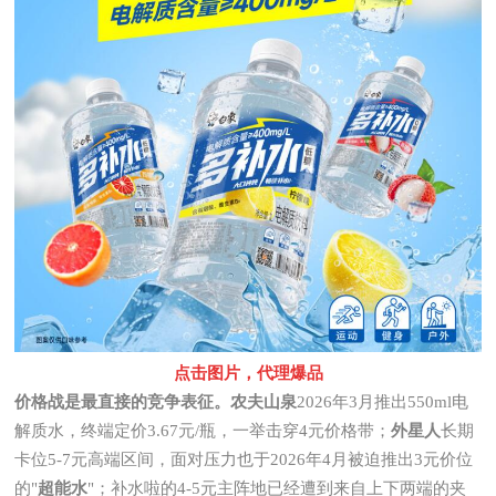
点击图片，代理爆品
价格战是最直接的竞争表征。农夫山泉
2026年3月推出550ml电
解质水，终端定价3.67元/瓶，一举击穿4元价格带；
外星人
长期
卡位5-7元高端区间，面对压力也于2026年4月被迫推出3元价位
的"
超能水
"；补水啦的4-5元主阵地已经遭到来自上下两端的夹