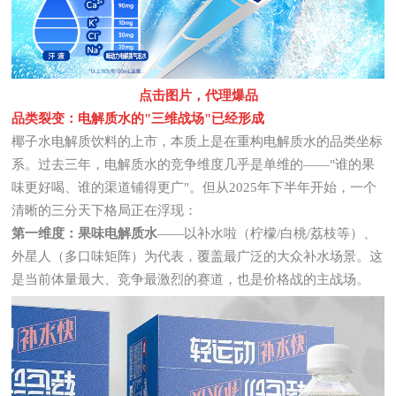
点击图片，代理爆品
品类裂变：电解质水的"三维战场"已经形成
椰子水电解质饮料的上市，本质上是在重构电解质水的品类坐标
系。过去三年，电解质水的竞争维度几乎是单维的——"谁的果
味更好喝、谁的渠道铺得更广"。但从2025年下半年开始，一个
清晰的三分天下格局正在浮现：
第一维度：果味电解质水
——以补水啦（柠檬/白桃/荔枝等）、
外星人（多口味矩阵）为代表，覆盖最广泛的大众补水场景。这
是当前体量最大、竞争最激烈的赛道，也是价格战的主战场。