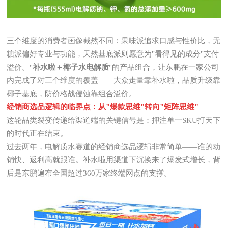
三个维度的消费者画像截然不同：果味派追求口感与性价比，无
糖派偏好专业与功能，天然基底派则愿意为"看得见的成分"支付
溢价。"
补水啦＋椰子水电解质
"的产品组合，让东鹏在一家公司
内完成了对三个维度的覆盖——大众走量靠补水啦，品质升级靠
椰子基底，防价格战侵蚀靠组合溢价。
经销商选品逻辑的临界点：从"爆款思维"转向"矩阵思维"
这轮品类裂变传递给渠道端的关键信号是：押注单一SKU打天下
的时代正在结束。
过去两年，电解质水赛道的经销商选品逻辑非常简单——谁的动
销快、返利高就跟谁。补水啦用渠道下沉换来了爆发式增长，背
后是东鹏遍布全国超过360万家终端网点的支撑。