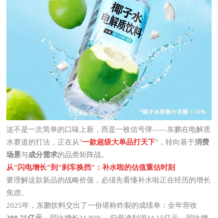
这不是一次简单的口味上新，而是一枚信号弹——东鹏在电解质
水赛道的打法，正在从"
一款超级大单品打天下
"，转向基于
消费
场景
与
成分需求
的品类矩阵战。
从"闪电增长"到"刹车换挡"：补水啦的估值重估时刻
要理解这款新品的战略价值，必须先看懂补水啦正在经历的增长
焦虑。
2025年，
东鹏饮料
交出了一份堪称炸裂的成绩单：全年营收