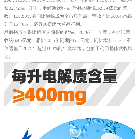
208.75亿元
，同比增长31.80%，归母净利润44.15亿元，同比增
长32.72%。其中，电解质饮料品牌"
补水啦
"以
32.74亿元
的营
收、
118.99%
的同比增幅成为全市场焦点，营收占比从9.45%跃
升至15.70%，跻身30亿级大单品行列。
然而拐点来得比所有人预想的都快。2026年一季度，补水啦营
收约
6.45亿元
，相比2025年同期的5.7亿元，同比增长13%，不
仅远低于2025年超过100%的年度增速，也低于公司整体营收增
速。