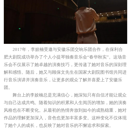
2017年，李姣楠受邀与安徽乐团交响乐团合作，在保利合
肥大剧院成功举办了个人小提琴独奏音乐会“春华秋实”。这场音
乐会不仅展示了她卓越的演奏技巧，更传递了她对音乐的深刻理
解和感悟。随后，她又与顾保文先生在国家大剧院图书馆共同进
行音乐演讲并演奏音乐，让更多的观众了解并喜爱上了安徽乐
团。
舞台上的李姣楠总是充满信心，她深知只有自信才能让观众
与自己达成共鸣。随着知识的积累和人生阅历的增加，她的演奏
风格也在不断变化。从最初的热情奔放到如今的成熟稳重，她对
作品的理解更加深入，音色也更加丰富多变。这种变化不仅体现
了她个人的成长，也反映了她对音乐的不懈追求和探索。