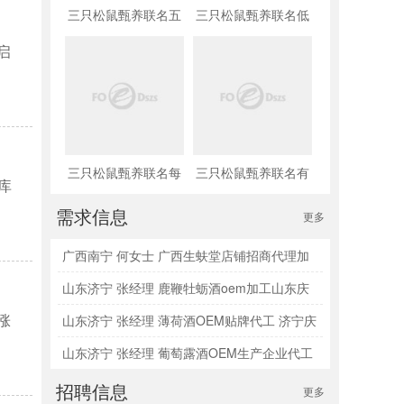
三只松鼠甄养联名五
三只松鼠甄养联名低
黑坚果乳铁罐装
糖高钙坚果乳铁罐
启
240ml*20罐彩箱装
240ml*12罐礼盒装
三只松鼠甄养联名每
三只松鼠甄养联名有
库
日有机核桃乳利乐砖
机核桃乳铁罐装
需求信息
更多
250ml*12盒木盒装
240ml*12罐礼盒
广西南宁 何女士 广西生蚨堂店铺招商代理加
盟
山东济宁 张经理 鹿鞭牡蛎酒oem加工山东庆
涨
葆堂
山东济宁 张经理 薄荷酒OEM贴牌代工 济宁庆
葆堂生物
山东济宁 张经理 葡萄露酒OEM生产企业代工
厂
招聘信息
更多