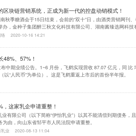
的区块链营销系统，正成为新一代的控盘动销模式！
年济南秋季糖酒会于15日结束，会前的“双十”日，由酒类营销网刊、
举办，金种子集团醉三秋文化科技有限公司、湖南酱臻选网科技
伙营销模式论坛在济南智选酒店举行。
网络
2020-10-16 14:21
48%、57%！
布中期业绩公告。1~6 月份，飞鹤实现营收 87.07 亿元，同 比 
长 57% （以“人民币”为单位）。这是飞鹤重返上市后的首份半年报。
54%，这家乳企申请重整！
伊怡乳业有限公司（以下简称“伊怡乳业”）以其不能清偿到期债务，
务为由，向山东省邹平市人民法院申请重整。
新乳业
2020-08-13 11:04