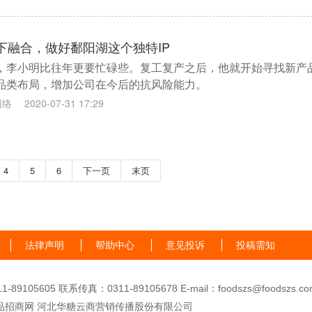
下融合，做好鄱阳湖这个独特IP
，李小明比往年更要忙碌些。复工复产之后，他就开始寻找新产
品类布局，增加公司在今后的抗风险能力。
网络
2020-07-31 17:29
4
5
6
下一页
末页
法律声明
帮助中心
意见投诉
投稿需知
89105605 联系传真：0311-89105678 E-mail：foodszs@foodszs.co
品招商网 河北华糖云商营销传播股份有限公司