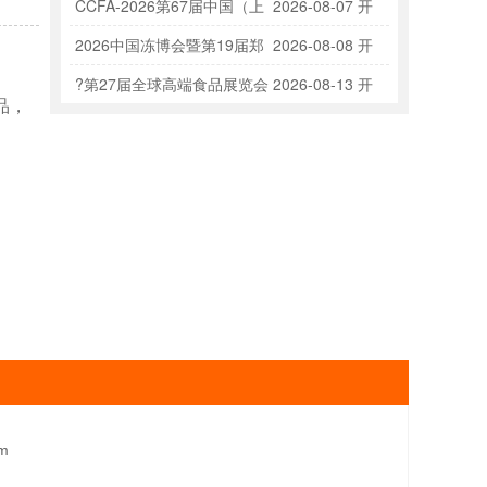
原料展览会
CCFA-2026第67届中国（上
2026-08-07 开
海）特许加盟展览会
2026中国冻博会暨第19届郑
2026-08-08 开
州冷冻冷藏食品博览会（聚焦速冻面点、烤
?第27届全球高端食品展览会
2026-08-13 开
品，
肠、火锅烧烤食材）
（秋季全食展）
m