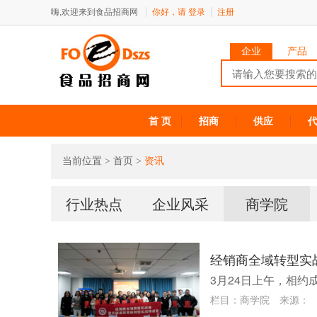
嗨,欢迎来到食品招商网
你好，请
登录
注册
企业
产品
首 页
招商
供应
当前位置 >
首页
>
资讯
行业热点
企业风采
商学院
经销商全域转型实
3月24日上午，相
栏目：
商学院
来源：