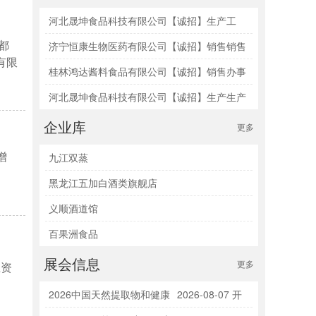
河北晟坤食品科技有限公司【诚招】生产工
都
程、机械师
济宁恒康生物医药有限公司【诚招】销售销售
有限
总监/营销总监
桂林鸿达酱料食品有限公司【诚招】销售办事
处经理/首席代表
河北晟坤食品科技有限公司【诚招】生产生产
经理/车间主任
企业库
更多
增
九江双蒸
黑龙江五加白酒类旗舰店
义顺酒道馆
百果洲食品
展会信息
更多
且资
2026中国天然提取物和健康
2026-08-07 开