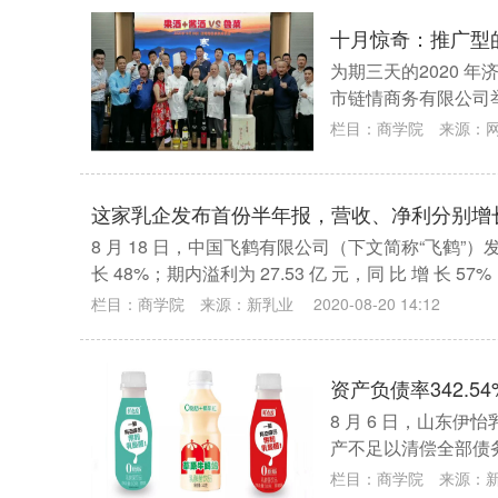
十月惊奇：推广型
为期三天的2020 
市链情商务有限公司
公司协办的区块链合
栏目：
商学院
来源：
这家乳企发布首份半年报，营收、净利分别增长
8 月 18 日，中国飞鹤有限公司（下文简称“飞鹤”）发
长 48%；期内溢利为 27.53 亿 元，同 比 增 
栏目：
商学院
来源：
新乳业
2020-08-20 14:12
资产负债率342.
8 月 6 日，山东
产不足以清偿全部债
栏目：
商学院
来源：