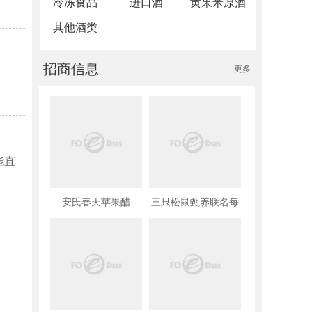
冷冻食品
进口酒
黄果米原酒
其他酒类
招商信息
更多
能直
安氏春天苹果醋
三只松鼠甄养联名每
日坚果八宝粥
330g*12罐礼盒装