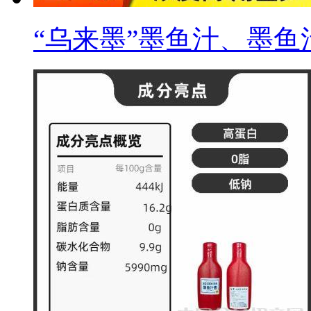
“乌来墨”墨鱼汁、墨鱼