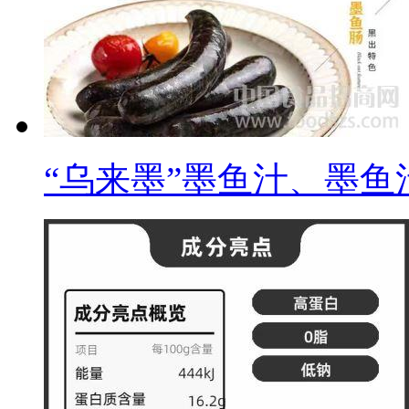
“乌来墨”墨鱼汁、墨鱼