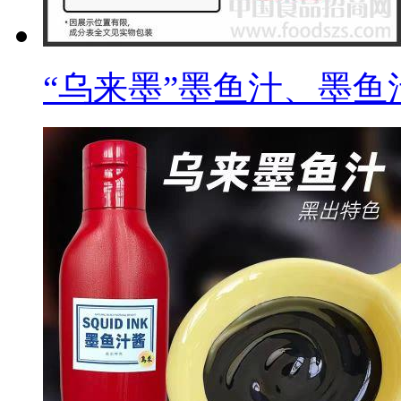
“乌来墨”墨鱼汁、墨鱼