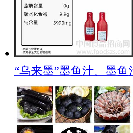
“乌来墨”墨鱼汁、墨鱼