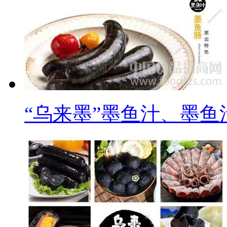
“乌来墨”墨鱼汁、墨鱼