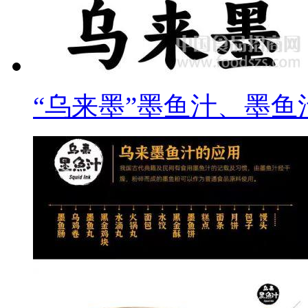
“乌来墨”墨鱼汁、墨鱼