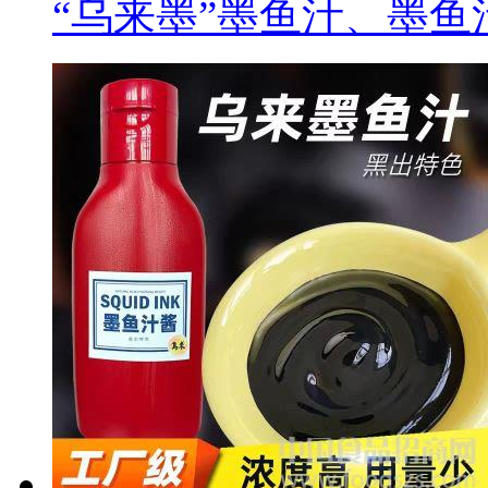
“乌来墨”墨鱼汁、墨鱼