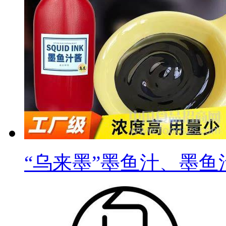
“乌来墨”墨鱼汁、墨鱼