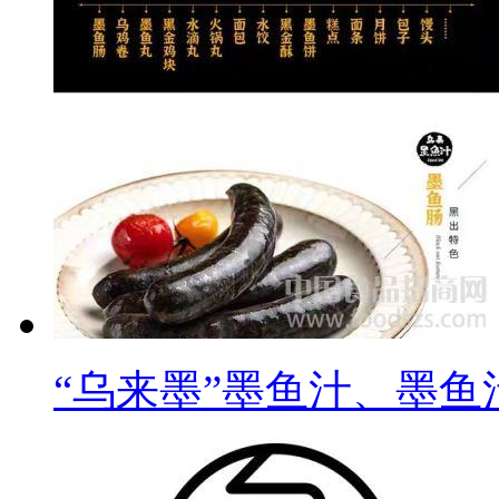
“乌来墨”墨鱼汁、墨鱼