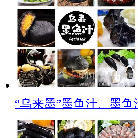
“乌来墨”墨鱼汁、墨鱼