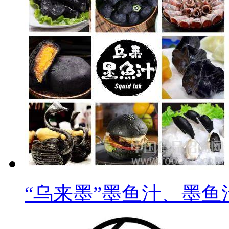
“乌来墨”墨鱼汁、墨鱼