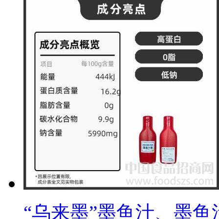
“乌来墨”墨鱼汁、墨鱼