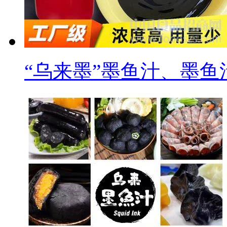
“乌来墨”墨鱼汁、墨鱼