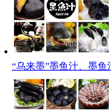
“乌来墨”墨鱼汁、墨鱼