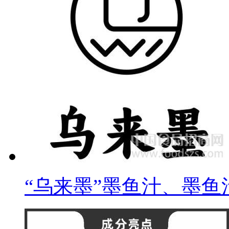
“乌来墨”墨鱼汁、墨鱼