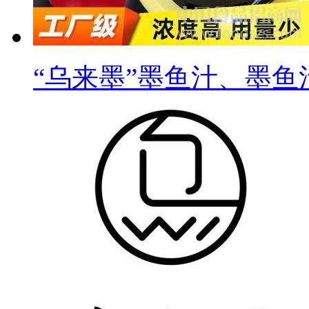
“乌来墨”墨鱼汁、墨鱼