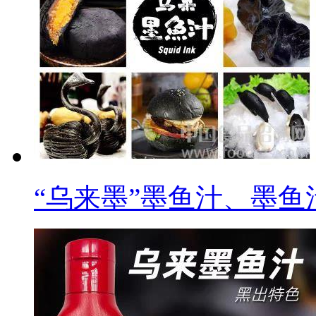
“乌来墨”墨鱼汁、墨鱼