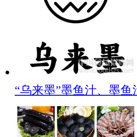
“乌来墨”墨鱼汁、墨鱼