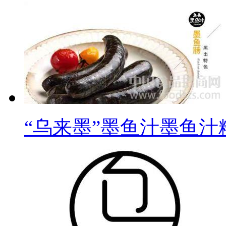
味愈加饱满圆润，耐高低
风味散失和衰减。
公司致力于肉制品加工解决
进取”的经营理念，坚持“
提供技术服务。选择我们
“乌来墨”墨鱼汁墨鱼汁
任！公司全体员工热忱欢
务！