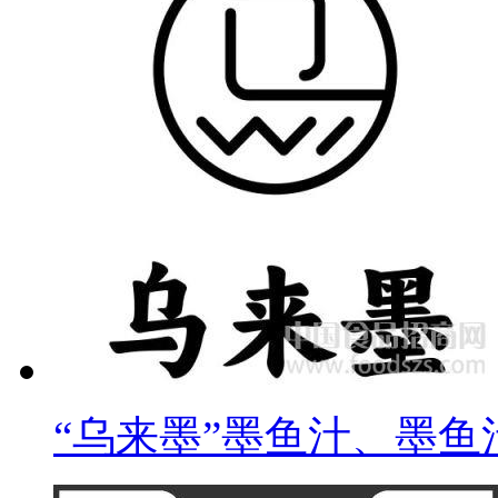
“乌来墨”墨鱼汁、墨鱼