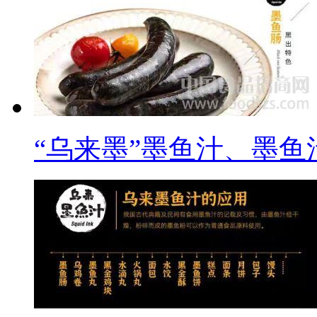
2.”护色先锋”专注于解决
色还原的新型护色抗氧化
感；
3.复配乳化剂：本品适用
“乌来墨”墨鱼汁、墨鱼
肉、鱼肉等产品的粘合；
4.”乌来墨“墨鱼汁产品--
留墨鱼汁原有色泽和鲜味
5.”吉滋芬“一种新型的食