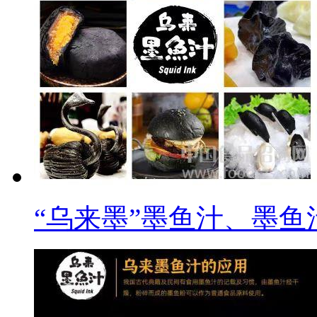
“乌来墨”墨鱼汁、墨鱼