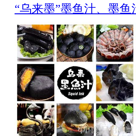
“乌来墨”墨鱼汁、墨鱼