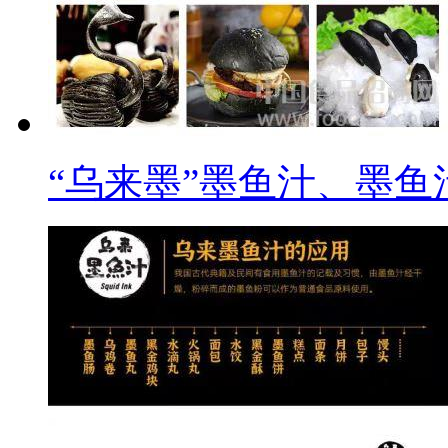
“乌来墨”墨鱼汁、墨鱼