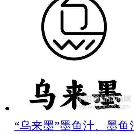
“乌来墨”墨鱼汁、墨鱼