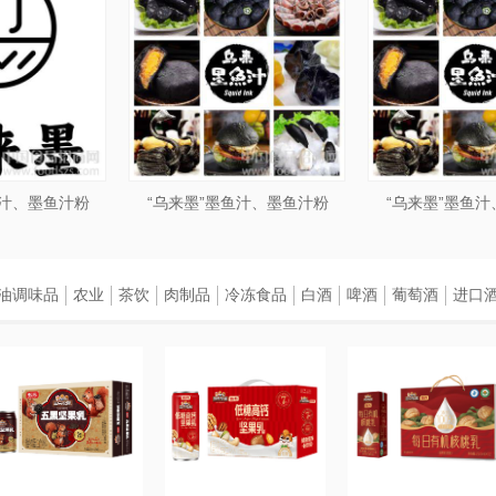
鱼汁、墨鱼汁粉
“乌来墨”墨鱼汁、墨鱼汁粉
“乌来墨”墨鱼
油调味品
农业
茶饮
肉制品
冷冻食品
白酒
啤酒
葡萄酒
进口