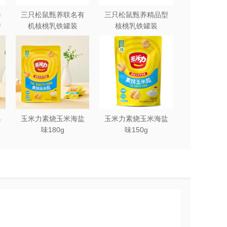
每
三只松鼠甄养联名有
三只松鼠甄养精品型
砖
机核桃乳铁罐装
核桃乳铁罐装
240ml*12罐礼盒
240ml*12罐
典
玉米力素烧玉米海盐
玉米力素烧玉米海盐
味180g
味150g