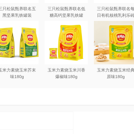
三只松鼠甄养联名五
三只松鼠甄养联名低
三只松鼠甄养联名
黑坚果乳铁罐装
糖高钙坚果乳铁罐
日有机核桃乳利乐
240ml*20罐彩箱装
240ml*12罐礼盒装
250ml*12盒木盒装
玉米力素烧玉米芥末
玉米力素烧玉米川香
玉米力素烧玉米经
味180g
爆椒味180g
原味180g