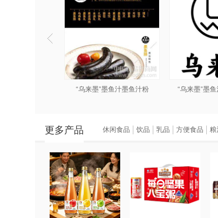
墨鱼汁、墨鱼汁粉
“乌来墨”墨鱼汁墨鱼汁粉
“乌来墨”墨
更多产品
休闲食品
饮品
乳品
方便食品
粮