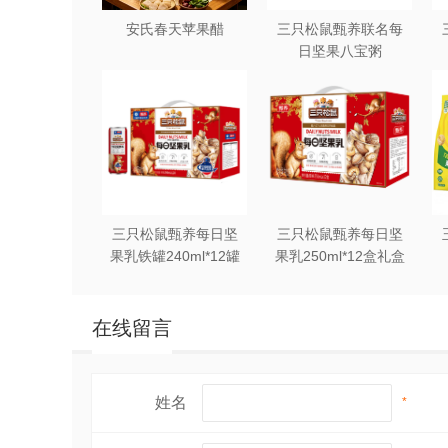
安氏春天苹果醋
三只松鼠甄养联名每
日坚果八宝粥
330g*12罐礼盒装
三只松鼠甄养每日坚
三只松鼠甄养每日坚
果乳铁罐240ml*12罐
果乳250ml*12盒礼盒
礼盒装
装
在线留言
姓名
*