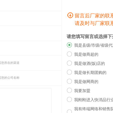
留言后厂家的联
请及时与厂家联
请您填写留言或选择下

我是县级/市级/省级

我是做商超的

写您所在的渠道
我是做酒(饭)店的

我是做长期团购的
写您的公司名称

我是做网商的

我要加盟

我刚刚进入快消品行
我有终端网络和销售
