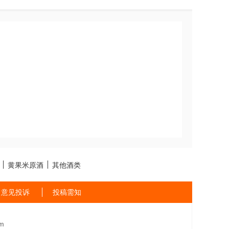
黄果米原酒
其他酒类
意见投诉
投稿需知
m