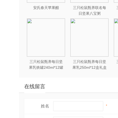
安氏春天苹果醋
三只松鼠甄养联名每
日坚果八宝粥
330g*12罐礼盒装
三只松鼠甄养每日坚
三只松鼠甄养每日坚
果乳铁罐240ml*12罐
果乳250ml*12盒礼盒
礼盒装
装
在线留言
姓名
*