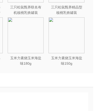
每
三只松鼠甄养联名有
三只松鼠甄养精品型
砖
机核桃乳铁罐装
核桃乳铁罐装
240ml*12罐礼盒
240ml*12罐
典
玉米力素烧玉米海盐
玉米力素烧玉米海盐
味180g
味150g