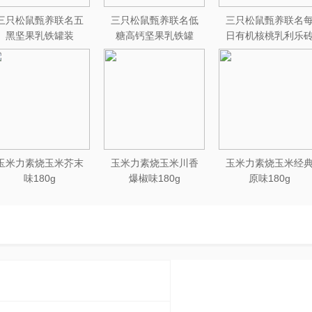
三只松鼠甄养联名五
三只松鼠甄养联名低
三只松鼠甄养联名
黑坚果乳铁罐装
糖高钙坚果乳铁罐
日有机核桃乳利乐
240ml*20罐彩箱装
240ml*12罐礼盒装
250ml*12盒木盒装
玉米力素烧玉米芥末
玉米力素烧玉米川香
玉米力素烧玉米经
味180g
爆椒味180g
原味180g