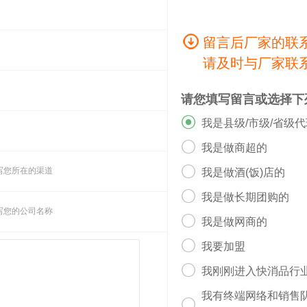
留言后厂家的联
请及时与厂家联
请您填写留言或选择下

我是县级/市级/省级

我是做商超的

写您所在的渠道
我是做酒(饭)店的

我是做长期团购的
写您的公司名称

我是做网商的

我要加盟

我刚刚进入快消品行
我有终端网络和销售
