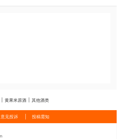
黄果米原酒
其他酒类
意见投诉
投稿需知
m