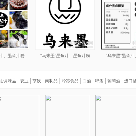
鱼汁、墨鱼汁粉
“乌来墨”墨鱼汁、墨鱼汁粉
“乌来墨”墨鱼
油调味品
农业
茶饮
肉制品
冷冻食品
白酒
啤酒
葡萄酒
进口