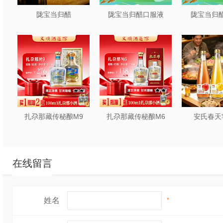
愈加饱满圆润，耐高
陇宝当归醋
陇宝当归醋口服液
陇宝当归醋
味散失和衰减。
公司致力于肉制品加
取”的经营理念，坚
技术服务。选择我们
司全体员工热忱欢迎
扎尕那藏传秘酿M9
扎尕那藏传秘酿M6
安氏春天
在线留言
姓名
*