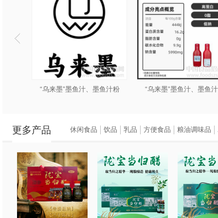
保水产品配套，
以满足不同渠道客户
2.”护色先锋”专注
还原的新型护色抗氧
感；
鱼汁粉
“乌来墨”墨鱼汁、墨鱼汁粉
“乌来墨”墨鱼汁、墨鱼
3.复配乳化剂：本
更多产品
肉、鱼肉等产品的粘
休闲食品
饮品
乳品
方便食品
粮油调味品
4.“乌来墨”墨鱼汁产
留墨鱼汁原有色泽和
5.”吉滋芬“一种新