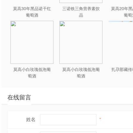
愈加饱满圆润，耐高
莫高30年黑品诺干红
三诺铁三角营养素饮
莫高20年
味散失和衰减。
葡萄酒
品
葡萄
公司致力于肉制品加
取”的经营理念，坚持
技术服务。选择我们
司全体员工热忱欢迎
莫高小白玫瑰低泡葡
莫高小白玫瑰低泡葡
扎尕那藏传
萄酒
萄酒
在线留言
姓名
*