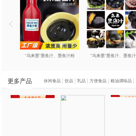
保水产品配套，
以满足不同渠道客户
2.”护色先锋”专注
还原的新型护色抗氧
感；
鱼汁粉
“乌来墨”墨鱼汁、墨鱼汁粉
“乌来墨”墨鱼汁、墨鱼
3.复配乳化剂：本
更多产品
肉、鱼肉等产品的粘
休闲食品
饮品
乳品
方便食品
粮油调味品
4.”乌来墨“墨鱼汁产
墨鱼汁原有色泽和鲜
5.”吉滋芬“一种新